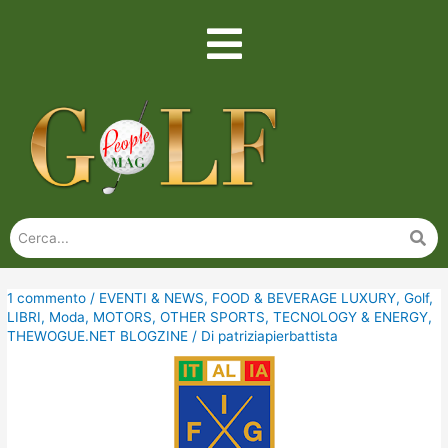
1 commento
/
EVENTI & NEWS
,
FOOD & BEVERAGE LUXURY
,
Golf
,
LIBRI
,
Moda
,
MOTORS
,
OTHER SPORTS
,
TECNOLOGY & ENERGY
,
THEWOGUE.NET BLOGZINE
/ Di
patriziapierbattista