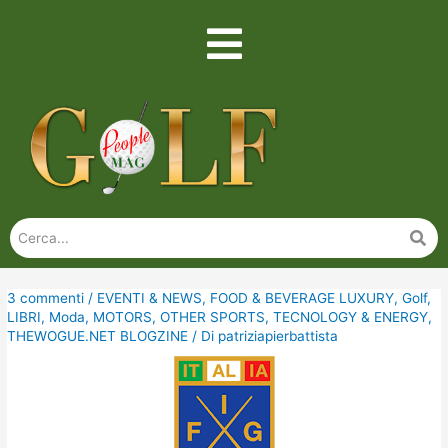
3 commenti
/
EVENTI & NEWS
,
FOOD & BEVERAGE LUXURY
,
Golf
,
LIBRI
,
Moda
,
MOTORS
,
OTHER SPORTS
,
TECNOLOGY & ENERGY
,
THEWOGUE.NET BLOGZINE
/ Di
patriziapierbattista