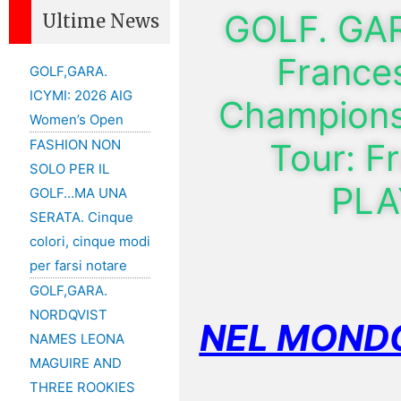
GOLF. GAR
Ultime News
France
GOLF,GARA.
ICYMI: 2026 AIG
Championsh
Women’s Open
Tour: F
FASHION NON
SOLO PER IL
PLA
GOLF…MA UNA
SERATA. Cinque
colori, cinque modi
per farsi notare
GOLF,GARA.
NORDQVIST
NEL MONDO
NAMES LEONA
MAGUIRE AND
THREE ROOKIES