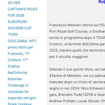
By@
AS HER
CAPTAIN’S PICKS
FOR 2026
EUROPEAN
Francesco Molinari ritorna sul P
SOLHEIM CUP
Port Royal Golf Course, a Southam
TEAM
tornei in programma dopo il TOUR 
GOLF,GARA. HPT:
Costoro, al termine dell’ultima g
primo titolo per
2025, mentre quelli che terminera
Franssen, 11°
per il circuito maggiore.
Cristoni, 17°
Scalise
Difende il suo quinto titolo, arr
Nell’Infortar
42enne di Medellin, nel cui palma
Estonian
mancata dopo un inizio di carriera 
Challenge lo
segno in nel 2024: Nico Echavarria
scozzese ha
gara, Brendon Todd (2019) e Seamu
superato nel giro
Andrew Putnam, Lucas Glover, Ch
finale l’inglese