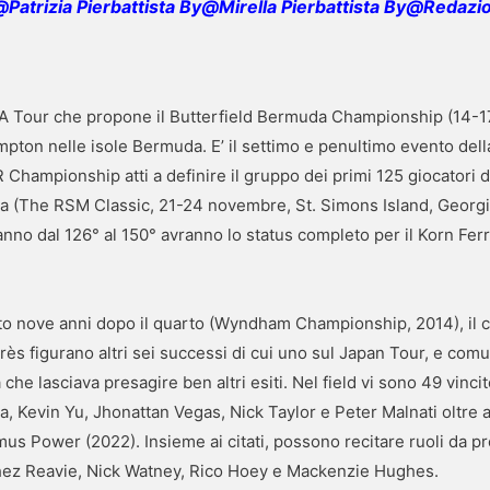
Patrizia Pierbattista By@Mirella Pierbattista By@Redazi
GA Tour che propone il Butterfield Bermuda Championship (14-1
pton nelle isole Bermuda. E’ il settimo e penultimo evento della
Championship atti a definire il gruppo dei primi 125 giocatori 
ara (The RSM Classic, 21-24 novembre, St. Simons Island, Georgia
nno dal 126° al 150° avranno lo status completo per il Korn Fer
ivato nove anni dopo il quarto (Wyndham Championship, 2014), il
rès figurano altri sei successi di cui uno sul Japan Tour, e c
che lasciava presagire ben altri esiti. Nel field vi sono 49 vincit
, Kevin Yu, Jhonattan Vegas, Nick Taylor e Peter Malnati oltre a
s Power (2022). Insieme ai citati, possono recitare ruoli da pr
ez Reavie, Nick Watney, Rico Hoey e Mackenzie Hughes.