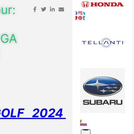
ur:
PGA
E
GOLF 2024