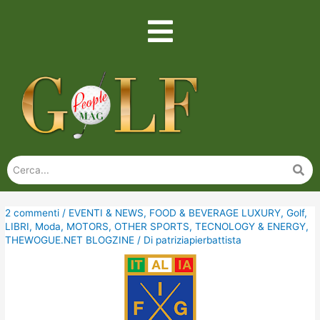
2 commenti
/
EVENTI & NEWS
,
FOOD & BEVERAGE LUXURY
,
Golf
,
LIBRI
,
Moda
,
MOTORS
,
OTHER SPORTS
,
TECNOLOGY & ENERGY
,
THEWOGUE.NET BLOGZINE
/ Di
patriziapierbattista