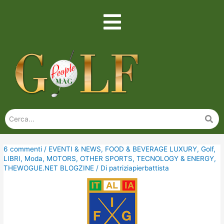
6 commenti
/
EVENTI & NEWS
,
FOOD & BEVERAGE LUXURY
,
Golf
,
LIBRI
,
Moda
,
MOTORS
,
OTHER SPORTS
,
TECNOLOGY & ENERGY
,
THEWOGUE.NET BLOGZINE
/ Di
patriziapierbattista