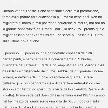
Jacopo Vecchi Fossa: “Sono soddisfatto della mia prestazione,
forse avrei potuto fare qualcosa in più, ma va bene così. Non ho
migliorato di molto la mia posizione nell’ordine di merito, ma ora ho
la grande opportunità del Grand Final”. Ha ricevuto il premio quale
miglior italiano per aver realizzato uno score più basso di Di Nitto
sulle ultime nove buche.
Il percorso – Il percorso, che ha ricevuto consensi da tutti i
partecipanti, è nato nel 1976. Originariamente di 9 buche,
disegnate da Raffaele Buratti, e poi ampliato a 18 da Marco Croze,
da un lato è costeggiato dal fiume Trebbia, da cui prende il nome
la valle, e dall’altro da un bosco secolare di querce. Di rara
bellezza gli scorci panoramici, sia di carattere naturalistico che
storico-architettonico (per tutti la vista dello splendido Castello di
Rivalta). Prima sede dell’Open d’Italia Femminile nel 1987, il campo,
nel bel mezzo del quale sorge una villa del ‘600, ricco di insidie
naturali e di ostacoli appositamente creati, richiede massima