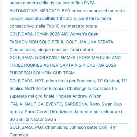
nuovo numero della rivista scientifica ENEA
AUTOMOTIVE. MERCATO. BYD cresce ancora nel mercato.
Leader assoluto dell’elettrificato e, per il terzo mese
consecutivo, nella Top 10 del mercato totale
GOLF,GARA. ICYMI: 2026 AIG Women’s Open
FASHION NON SOLO PER IL GOLF…MA UNA SERATA.
Cinque colori, cinque modi per farsi notare
GOLF,GARA. NORDQVIST NAMES LEONA MAGUIRE AND
THREE ROOKIES AS HER CAPTAIN’S PICKS FOR 2026
EUROPEAN SOLHEIM CUP TEAM
GOLF,GARA. HPT: primo titolo per Franssen, 11° Cristoni, 17°
Scalise Nell’Infortar Estonian Challenge lo scozzese ha
superato nel giro finale l’inglese Andrew Wilson
ITALIA, NAUTICA, EVENTO, SARDEGNA, Rolex Swan Cup
torna a Porto Cervo Un’edizione da record per celebrare i
60 anni di Nautor Swan
GOLF,GARA. PGA Champions: Johnson batte Cink, 44°
Canonica