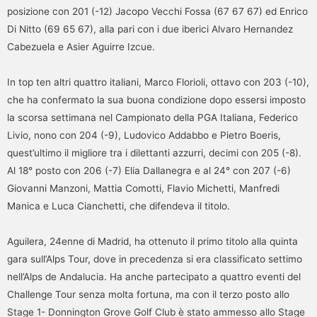
posizione con 201 (-12) Jacopo Vecchi Fossa (67 67 67) ed Enrico
Di Nitto (69 65 67), alla pari con i due iberici Alvaro Hernandez
Cabezuela e Asier Aguirre Izcue.
In top ten altri quattro italiani, Marco Florioli, ottavo con 203 (-10),
che ha confermato la sua buona condizione dopo essersi imposto
la scorsa settimana nel Campionato della PGA Italiana, Federico
Livio, nono con 204 (-9), Ludovico Addabbo e Pietro Boeris,
quest’ultimo il migliore tra i dilettanti azzurri, decimi con 205 (-8).
Al 18° posto con 206 (-7) Elia Dallanegra e al 24° con 207 (-6)
Giovanni Manzoni, Mattia Comotti, Flavio Michetti, Manfredi
Manica e Luca Cianchetti, che difendeva il titolo.
Aguilera, 24enne di Madrid, ha ottenuto il primo titolo alla quinta
gara sull’Alps Tour, dove in precedenza si era classificato settimo
nell’Alps de Andalucia. Ha anche partecipato a quattro eventi del
Challenge Tour senza molta fortuna, ma con il terzo posto allo
Stage 1- Donnington Grove Golf Club è stato ammesso allo Stage