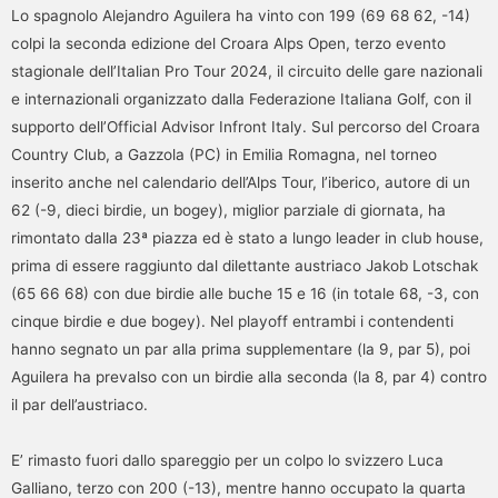
Lo spagnolo Alejandro Aguilera ha vinto con 199 (69 68 62, -14)
colpi la seconda edizione del Croara Alps Open, terzo evento
stagionale dell’Italian Pro Tour 2024, il circuito delle gare nazionali
e internazionali organizzato dalla Federazione Italiana Golf, con il
supporto dell’Official Advisor Infront Italy. Sul percorso del Croara
Country Club, a Gazzola (PC) in Emilia Romagna, nel torneo
inserito anche nel calendario dell’Alps Tour, l’iberico, autore di un
62 (-9, dieci birdie, un bogey), miglior parziale di giornata, ha
rimontato dalla 23ª piazza ed è stato a lungo leader in club house,
prima di essere raggiunto dal dilettante austriaco Jakob Lotschak
(65 66 68) con due birdie alle buche 15 e 16 (in totale 68, -3, con
cinque birdie e due bogey). Nel playoff entrambi i contendenti
hanno segnato un par alla prima supplementare (la 9, par 5), poi
Aguilera ha prevalso con un birdie alla seconda (la 8, par 4) contro
il par dell’austriaco.
E’ rimasto fuori dallo spareggio per un colpo lo svizzero Luca
Galliano, terzo con 200 (-13), mentre hanno occupato la quarta