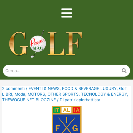
2 commenti
/
EVENTI & NEWS
,
FOOD & BEVERAGE LUXURY
,
Golf
,
LIBRI
,
Moda
,
MOTORS
,
OTHER SPORTS
,
TECNOLOGY & ENERGY
,
THEWOGUE.NET BLOGZINE
/ Di
patriziapierbattista