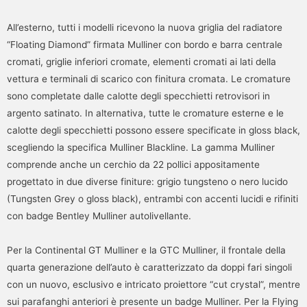
All’esterno, tutti i modelli ricevono la nuova griglia del radiatore
“Floating Diamond” firmata Mulliner con bordo e barra centrale
cromati, griglie inferiori cromate, elementi cromati ai lati della
vettura e terminali di scarico con finitura cromata. Le cromature
sono completate dalle calotte degli specchietti retrovisori in
argento satinato. In alternativa, tutte le cromature esterne e le
calotte degli specchietti possono essere specificate in gloss black,
scegliendo la specifica Mulliner Blackline. La gamma Mulliner
comprende anche un cerchio da 22 pollici appositamente
progettato in due diverse finiture: grigio tungsteno o nero lucido
(Tungsten Grey o gloss black), entrambi con accenti lucidi e rifiniti
con badge Bentley Mulliner autolivellante.
Per la Continental GT Mulliner e la GTC Mulliner, il frontale della
quarta generazione dell’auto è caratterizzato da doppi fari singoli
con un nuovo, esclusivo e intricato proiettore “cut crystal”, mentre
sui parafanghi anteriori è presente un badge Mulliner. Per la Flying