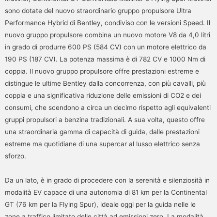
sono dotate del nuovo straordinario gruppo propulsore Ultra
Performance Hybrid di Bentley, condiviso con le versioni Speed. Il
nuovo gruppo propulsore combina un nuovo motore V8 da 4,0 litri
in grado di produrre 600 PS (584 CV) con un motore elettrico da
190 PS (187 CV). La potenza massima è di 782 CV e 1000 Nm di
coppia. Il nuovo gruppo propulsore offre prestazioni estreme e
distingue le ultime Bentley dalla concorrenza, con più cavalli, più
coppia e una significativa riduzione delle emissioni di CO2 e dei
consumi, che scendono a circa un decimo rispetto agli equivalenti
gruppi propulsori a benzina tradizionali. A sua volta, questo offre
una straordinaria gamma di capacità di guida, dalle prestazioni
estreme ma quotidiane di una supercar al lusso elettrico senza
sforzo.
Da un lato, è in grado di procedere con la serenità e silenziosità in
modalità EV capace di una autonomia di 81 km per la Continental
GT (76 km per la Flying Spur), ideale oggi per la guida nelle le
zone a traffico limitato delle città ad emissioni zero. La modalità