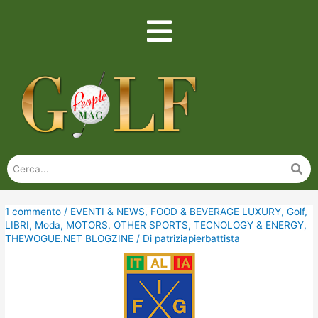
1 commento
/
EVENTI & NEWS
,
FOOD & BEVERAGE LUXURY
,
Golf
,
LIBRI
,
Moda
,
MOTORS
,
OTHER SPORTS
,
TECNOLOGY & ENERGY
,
THEWOGUE.NET BLOGZINE
/ Di
patriziapierbattista