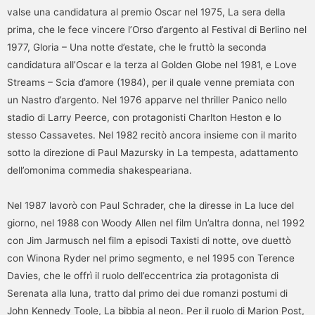
valse una candidatura al premio Oscar nel 1975, La sera della
prima, che le fece vincere l’Orso d’argento al Festival di Berlino nel
1977, Gloria – Una notte d’estate, che le fruttò la seconda
candidatura all’Oscar e la terza al Golden Globe nel 1981, e Love
Streams – Scia d’amore (1984), per il quale venne premiata con
un Nastro d’argento. Nel 1976 apparve nel thriller Panico nello
stadio di Larry Peerce, con protagonisti Charlton Heston e lo
stesso Cassavetes. Nel 1982 recitò ancora insieme con il marito
sotto la direzione di Paul Mazursky in La tempesta, adattamento
dell’omonima commedia shakespeariana.
Nel 1987 lavorò con Paul Schrader, che la diresse in La luce del
giorno, nel 1988 con Woody Allen nel film Un’altra donna, nel 1992
con Jim Jarmusch nel film a episodi Taxisti di notte, ove duettò
con Winona Ryder nel primo segmento, e nel 1995 con Terence
Davies, che le offrì il ruolo dell’eccentrica zia protagonista di
Serenata alla luna, tratto dal primo dei due romanzi postumi di
John Kennedy Toole, La bibbia al neon. Per il ruolo di Marion Post,