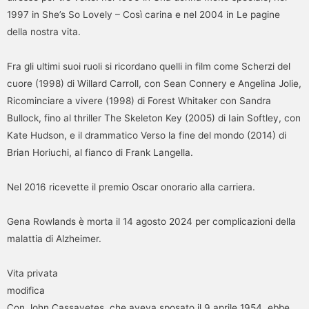
1997 in She’s So Lovely – Così carina e nel 2004 in Le pagine
della nostra vita.
Fra gli ultimi suoi ruoli si ricordano quelli in film come Scherzi del
cuore (1998) di Willard Carroll, con Sean Connery e Angelina Jolie,
Ricominciare a vivere (1998) di Forest Whitaker con Sandra
Bullock, fino al thriller The Skeleton Key (2005) di Iain Softley, con
Kate Hudson, e il drammatico Verso la fine del mondo (2014) di
Brian Horiuchi, al fianco di Frank Langella.
Nel 2016 ricevette il premio Oscar onorario alla carriera.
Gena Rowlands è morta il 14 agosto 2024 per complicazioni della
malattia di Alzheimer.
Vita privata
modifica
Con John Cassavetes, che aveva sposato il 9 aprile 1954, ebbe