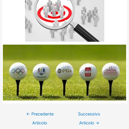
←
Precedente
Successivo
Articolo
Articolo
→