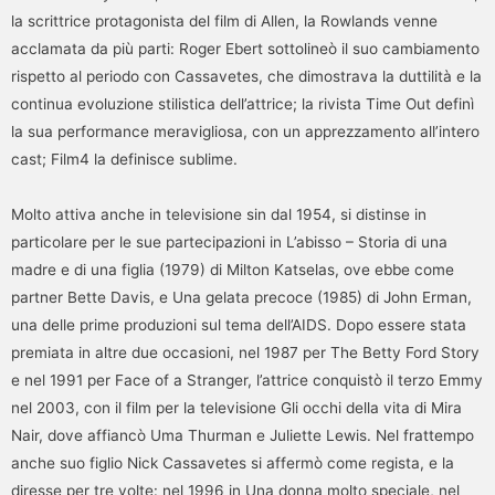
la scrittrice protagonista del film di Allen, la Rowlands venne
acclamata da più parti: Roger Ebert sottolineò il suo cambiamento
rispetto al periodo con Cassavetes, che dimostrava la duttilità e la
continua evoluzione stilistica dell’attrice; la rivista Time Out definì
la sua performance meravigliosa, con un apprezzamento all’intero
cast; Film4 la definisce sublime.
Molto attiva anche in televisione sin dal 1954, si distinse in
particolare per le sue partecipazioni in L’abisso – Storia di una
madre e di una figlia (1979) di Milton Katselas, ove ebbe come
partner Bette Davis, e Una gelata precoce (1985) di John Erman,
una delle prime produzioni sul tema dell’AIDS. Dopo essere stata
premiata in altre due occasioni, nel 1987 per The Betty Ford Story
e nel 1991 per Face of a Stranger, l’attrice conquistò il terzo Emmy
nel 2003, con il film per la televisione Gli occhi della vita di Mira
Nair, dove affiancò Uma Thurman e Juliette Lewis. Nel frattempo
anche suo figlio Nick Cassavetes si affermò come regista, e la
diresse per tre volte: nel 1996 in Una donna molto speciale, nel