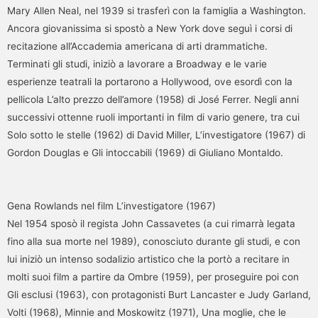
Mary Allen Neal, nel 1939 si trasferì con la famiglia a Washington.
Ancora giovanissima si spostò a New York dove seguì i corsi di
recitazione all’Accademia americana di arti drammatiche.
Terminati gli studi, iniziò a lavorare a Broadway e le varie
esperienze teatrali la portarono a Hollywood, ove esordì con la
pellicola L’alto prezzo dell’amore (1958) di José Ferrer. Negli anni
successivi ottenne ruoli importanti in film di vario genere, tra cui
Solo sotto le stelle (1962) di David Miller, L’investigatore (1967) di
Gordon Douglas e Gli intoccabili (1969) di Giuliano Montaldo.
Gena Rowlands nel film L’investigatore (1967)
Nel 1954 sposò il regista John Cassavetes (a cui rimarrà legata
fino alla sua morte nel 1989), conosciuto durante gli studi, e con
lui iniziò un intenso sodalizio artistico che la portò a recitare in
molti suoi film a partire da Ombre (1959), per proseguire poi con
Gli esclusi (1963), con protagonisti Burt Lancaster e Judy Garland,
Volti (1968), Minnie and Moskowitz (1971), Una moglie, che le