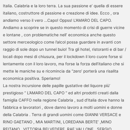
Italia. Calabria e la loro terra. La sua passione e’ quella di essere
italiano, costruttore di passione e creazione di idee. Ecco , ora
andiamo verso il vero …Capo! Oppss! L’AMARO DEL CAPO.
Andiamo a scoprire se in questo momento di crisi di guerre vicine
e lontane , con problematiche nell’ economica anche questo
settore merceologico come l’alcol possa guardare in avanti con
raggio di sole dopo un tunnel buio! Tra gli hotel, ristoranti e di bar /
locali dopo mesi di chiusura, per il lockdown il loro cuore forse si
lentamente con il loro lavoro, ma forse la forza dell’italiano che si
mette le maniche su e ricomincia da “zero’ porterà una risalita
economica positiva. Speriamo!
La nostra incursione delle papille gustative del liquore più’
prestigioso “ L’AMARO DEL CAPO “ ed altri prodotti creati dalla
famiglia CAFFO nella regione Calabria , sud d’Italia dove hanno la
fabbrica e lavoratori , dove danno lavoro a molti uomini e donne
della Calabria . Terra di grandi uomini come GIANNI VERSACE e
RINO GAETANO , MIA MARTINI, LOREDANA BERTE’ ,MINO
REITANO , VITTORIA BELVEDERE, RAF VALLONE , SERGIO