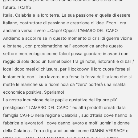
futuro. I Caffo .
Italia. Calabria e la loro terra. La sua passione e’ quella di essere
italiano, costruttore di passione e creazione di idee. Ecco , ora
andiamo verso il vero …Capo! Oppss! L’AMARO DEL CAPO.
Andiamo a scoprire se in questo momento di crisi di guerre vicine
e lontane , con problematiche nell’ economica anche questo
settore merceologico come l’alcol possa guardare in avanti con
raggio di sole dopo un tunnel buio! Tra gli hotel, ristoranti e di bar /
locali dopo mesi di chiusura, per il lockdown il loro cuore forse si
lentamente con il loro lavoro, ma forse la forza dell’italiano che si
mette le maniche su e ricomincia da “zero’ porterà una risalita
economica positiva. Speriamo!
La nostra incursione delle papille gustative del liquore più’
prestigioso “ L’AMARO DEL CAPO “ ed altri prodotti creati dalla
famiglia CAFFO nella regione Calabria , sud d’Italia dove hanno la
fabbrica e lavoratori , dove danno lavoro a molti uomini e donne
della Calabria . Terra di grandi uomini come GIANNI VERSACE e