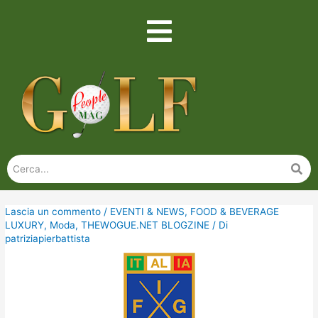
Lascia un commento
/
EVENTI & NEWS
,
FOOD & BEVERAGE
LUXURY
,
Moda
,
THEWOGUE.NET BLOGZINE
/ Di
patriziapierbattista