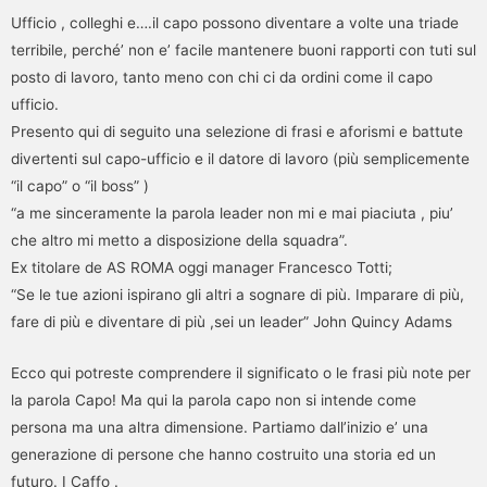
Ufficio , colleghi e….il capo possono diventare a volte una triade
terribile, perché’ non e’ facile mantenere buoni rapporti con tuti sul
posto di lavoro, tanto meno con chi ci da ordini come il capo
ufficio.
Presento qui di seguito una selezione di frasi e aforismi e battute
divertenti sul capo-ufficio e il datore di lavoro (più semplicemente
“il capo” o “il boss” )
“a me sinceramente la parola leader non mi e mai piaciuta , piu’
che altro mi metto a disposizione della squadra”.
Ex titolare de AS ROMA oggi manager Francesco Totti;
“Se le tue azioni ispirano gli altri a sognare di più. Imparare di più,
fare di più e diventare di più ,sei un leader” John Quincy Adams
Ecco qui potreste comprendere il significato o le frasi più note per
la parola Capo! Ma qui la parola capo non si intende come
persona ma una altra dimensione. Partiamo dall’inizio e’ una
generazione di persone che hanno costruito una storia ed un
futuro. I Caffo .