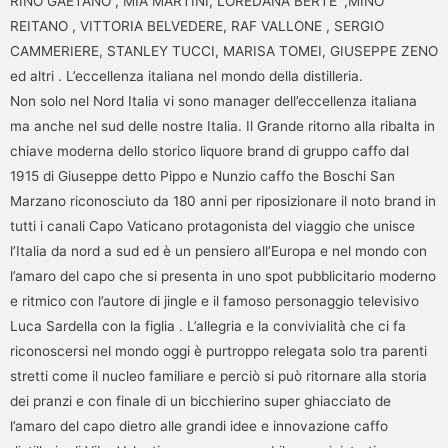
RINO GAETANO , MIA MARTINI, LOREDANA BERTE’ ,MINO
REITANO , VITTORIA BELVEDERE, RAF VALLONE , SERGIO
CAMMERIERE, STANLEY TUCCI, MARISA TOMEI, GIUSEPPE ZENO
ed altri . L’eccellenza italiana nel mondo della distilleria.
Non solo nel Nord Italia vi sono manager dell’eccellenza italiana
ma anche nel sud delle nostre Italia. Il Grande ritorno alla ribalta in
chiave moderna dello storico liquore brand di gruppo caffo dal
1915 di Giuseppe detto Pippo e Nunzio caffo the Boschi San
Marzano riconosciuto da 180 anni per riposizionare il noto brand in
tutti i canali Capo Vaticano protagonista del viaggio che unisce
l’Italia da nord a sud ed è un pensiero all’Europa e nel mondo con
l’amaro del capo che si presenta in uno spot pubblicitario moderno
e ritmico con l’autore di jingle e il famoso personaggio televisivo
Luca Sardella con la figlia . L’allegria e la convivialità che ci fa
riconoscersi nel mondo oggi è purtroppo relegata solo tra parenti
stretti come il nucleo familiare e perciò si può ritornare alla storia
dei pranzi e con finale di un bicchierino super ghiacciato de
l’amaro del capo dietro alle grandi idee e innovazione caffo