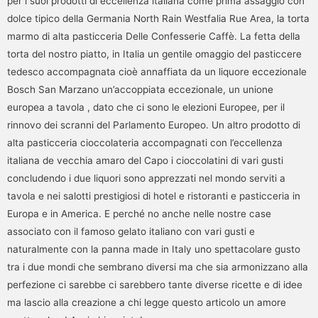
per i suoi prodotti di eccellenza italiana come prima assaggio con
dolce tipico della Germania North Rain Westfalia Rue Area, la torta
marmo di alta pasticceria Delle Confesserie Caffè. La fetta della
torta del nostro piatto, in Italia un gentile omaggio del pasticcere
tedesco accompagnata cioè annaffiata da un liquore eccezionale
Bosch San Marzano un’accoppiata eccezionale, un unione
europea a tavola , dato che ci sono le elezioni Europee, per il
rinnovo dei scranni del Parlamento Europeo. Un altro prodotto di
alta pasticceria cioccolateria accompagnati con l’eccellenza
italiana de vecchia amaro del Capo i cioccolatini di vari gusti
concludendo i due liquori sono apprezzati nel mondo serviti a
tavola e nei salotti prestigiosi di hotel e ristoranti e pasticceria in
Europa e in America. E perché no anche nelle nostre case
associato con il famoso gelato italiano con vari gusti e
naturalmente con la panna made in Italy uno spettacolare gusto
tra i due mondi che sembrano diversi ma che sia armonizzano alla
perfezione ci sarebbe ci sarebbero tante diverse ricette e di idee
ma lascio alla creazione a chi legge questo articolo un amore