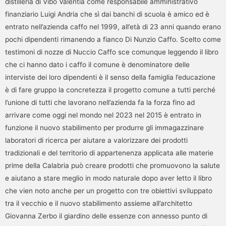
distilleria di Vibo Valentia come responsabile amministrativo
finanziario Luigi Andria che sì dai banchi di scuola è amico ed è
entrato nell’azienda caffo nel 1999, all’età di 23 anni quando erano
pochi dipendenti rimanendo a fianco Di Nunzio Caffo. Scelto come
testimoni di nozze di Nuccio Caffo sce comunque leggendo il libro
che ci hanno dato i caffo il comune è denominatore delle
interviste dei loro dipendenti è il senso della famiglia l’educazione
è di fare gruppo la concretezza il progetto comune a tutti perché
l’unione di tutti che lavorano nell’azienda fa la forza fino ad
arrivare come oggi nel mondo nel 2023 nel 2015 è entrato in
funzione il nuovo stabilimento per produrre gli immagazzinare
laboratori di ricerca per aiutare a valorizzare dei prodotti
tradizionali e del territorio di appartenenza applicata alle materie
prime della Calabria può creare prodotti che promuovono la salute
e aiutano a stare meglio in modo naturale dopo aver letto il libro
che vien noto anche per un progetto con tre obiettivi sviluppato
tra il vecchio e il nuovo stabilimento assieme all’architetto
Giovanna Zerbo il giardino delle essenze con annesso punto di