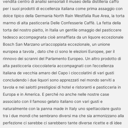
vendita centro di analisi sensoriali il museo della distilleria caffo
per i suoi prodotti di eccellenza italiana come prima assaggio con
dolce tipico della Germania North Rain Westfalia Rue Area, la torta
marmo di alta pasticceria Delle Confesserie Caffè. La fetta della
torta del nostro piatto, in Italia un gentile omaggio del pasticcere
tedesco accompagnata cioè annaffiata da un liquore eccezionale
Bosch San Marzano un’accoppiata eccezionale, un unione
europea a tavola , dato che ci sono le elezioni Europee, per il
rinnovo dei scranni del Parlamento Europeo. Un altro prodotto di
alta pasticceria cioccolateria accompagnati con l’eccellenza
italiana de vecchia amaro del Capo i cioccolatini di vari gusti
concludendo i due liquori sono apprezzati nel mondo serviti a
tavola e nei salotti prestigiosi di hotel e ristoranti e pasticceria in
Europa e in America. E perché no anche nelle nostre case
associato con il famoso gelato italiano con vari gusti e
naturalmente con la panna made in Italy uno spettacolare gusto
tra i due mondi che sembrano diversi ma che sia armonizzano alla
perfezione ci sarebbe ci sarebbero tante diverse ricette e di idee