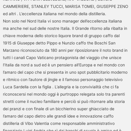
CAMMERIERE, STANLEY TUCCI, MARISA TOMEI, GIUSEPPE ZENO
ed altri . L’eccellenza italiana nel mondo della distilleria.
Non solo nel Nord Italia vi sono manager dell’eccellenza italiana
ma anche nel sud delle nostre Italia. Il Grande ritorno alla ribalta in
chiave moderna dello storico liquore brand di gruppo caffo dal
1915 di Giuseppe detto Pippo e Nunzio caffo the Boschi San
Marzano riconosciuto da 180 anni per riposizionare il noto brand in
tutti i canali Capo Vaticano protagonista del viaggio che unisce
l’Italia da nord a sud ed è un pensiero all’Europa e nel mondo con
l’amaro del capo che si presenta in uno spot pubblicitario moderno
e ritmico con l’autore di jingle e il famoso personaggio televisivo
Luca Sardella con la figlia . L’allegria e la convivialità che ci fa
riconoscersi nel mondo oggi è purtroppo relegata solo tra parenti
stretti come il nucleo familiare e perciò si può ritornare alla storia
dei pranzi e con finale di un bicchierino super ghiacciato de
l’amaro del capo dietro alle grandi idee e innovazione caffo
distilleria di Vibo Valentia come responsabile amministrativo
finanziario Luigi Andria che sì dai banchi di scuola è amico ed è