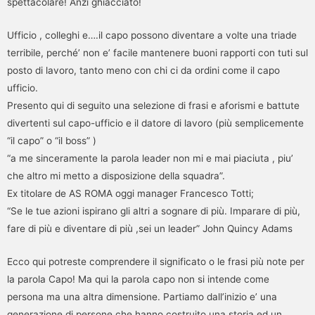
spettacolare! Anzi ghiacciato!
Ufficio , colleghi e….il capo possono diventare a volte una triade
terribile, perché’ non e’ facile mantenere buoni rapporti con tuti sul
posto di lavoro, tanto meno con chi ci da ordini come il capo
ufficio.
Presento qui di seguito una selezione di frasi e aforismi e battute
divertenti sul capo-ufficio e il datore di lavoro (più semplicemente
“il capo” o “il boss” )
“a me sinceramente la parola leader non mi e mai piaciuta , piu’
che altro mi metto a disposizione della squadra”.
Ex titolare de AS ROMA oggi manager Francesco Totti;
“Se le tue azioni ispirano gli altri a sognare di più. Imparare di più,
fare di più e diventare di più ,sei un leader” John Quincy Adams
Ecco qui potreste comprendere il significato o le frasi più note per
la parola Capo! Ma qui la parola capo non si intende come
persona ma una altra dimensione. Partiamo dall’inizio e’ una
generazione di persone che hanno costruito una storia ed un