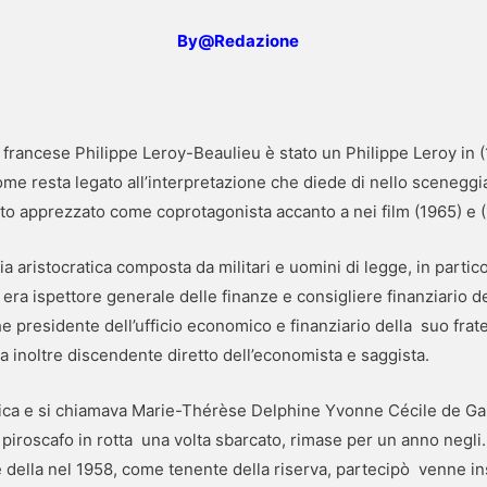
By@Redazione
e francese Philippe Leroy-Beaulieu è stato un Philippe Leroy in 
e resta legato all’interpretazione che diede di nello sceneggiat
tato apprezzato come coprotagonista accanto a nei film (1965) e 
 aristocratica composta da militari e uomini di legge, in particol
era ispettore generale delle finanze e consigliere finanziario d
 presidente dell’ufficio economico e finanziario della suo frat
ra inoltre discendente diretto dell’economista e saggista.
tica e si chiamava Marie-Thérèse Delphine Yvonne Cécile de Ga
iroscafo in rotta una volta sbarcato, rimase per un anno negli. 
della nel 1958, come tenente della riserva, partecipò venne ins