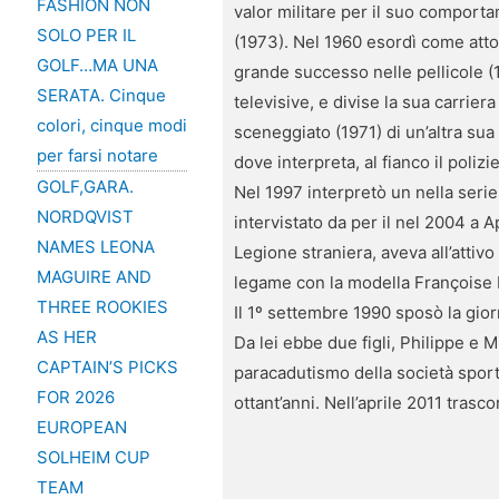
FASHION NON
valor militare per il suo comporta
SOLO PER IL
(1973). Nel 1960 esordì come atto
GOLF…MA UNA
grande successo nelle pellicole (1
SERATA. Cinque
televisive, e divise la sua carriera
colori, cinque modi
sceneggiato (1971) di un’altra sua
per farsi notare
dove interpreta, al fianco il poliz
GOLF,GARA.
Nel 1997 interpretò un nella seri
NORDQVIST
intervistato da per il nel 2004 a
NAMES LEONA
Legione straniera, aveva all’attivo
MAGUIRE AND
legame con la modella Françoise La
THREE ROOKIES
Il 1º settembre 1990 sposò la giorn
AS HER
Da lei ebbe due figli, Philippe e
CAPTAIN’S PICKS
paracadutismo della società sporti
FOR 2026
ottant’anni. Nell’aprile 2011 trasco
EUROPEAN
SOLHEIM CUP
TEAM