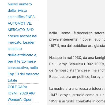
nuovo numero
della rivista
scientifica ENEA
AUTOMOTIVE.
MERCATO. BYD
Italia – Roma – è deceduto l’attor
cresce ancora nel
prevalentemente in dove il suo nom
mercato. Leader
(1971), ma dal pubblico era già s
assoluto
dell’elettrificato e,
Nacque in nel 1930, da una famiglia
per il terzo mese
Paul Leroy-Beaulieu (1902-1999), 
consecutivo, nella
dell’ambasciata francese ma anche
Top 10 del mercato
Beaulieu, era un politico; Leroy e
totale
GOLF,GARA.
La madre era anch’essa aristocra
ICYMI: 2026 AIG
1947 Leroy si arruolò come su un p
Women’s Open
1953 si arruolò combatté in come 