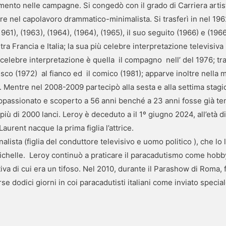
mento nelle campagne. Si congedò con il grado di Carriera artist
re nel capolavoro drammatico-minimalista. Si trasferì in nel 196
961), (1963), (1964), (1964), (1965), il suo seguito (1966) e (196
 tra Francia e Italia; la sua più celebre interpretazione televisiva 
 celebre interpretazione è quella il compagno nell’ del 1976; tra 
iesco (1972) al fianco ed il comico (1981); apparve inoltre nella m
e. Mentre nel 2008-2009 partecipò alla sesta e alla settima stag
 Appassionato e scoperto a 56 anni benché a 23 anni fosse già te
 più di 2000 lanci. Leroy è deceduto a il 1º giugno 2024, all’età d
urent nacque la prima figlia l’attrice.
alista (figlia del conduttore televisivo e uomo politico ), che lo
 Michelle. Leroy continuò a praticare il paracadutismo come hobb
va di cui era un tifoso. Nel 2010, durante il Parashow di Roma, 
rse dodici giorni in coi paracadutisti italiani come inviato special