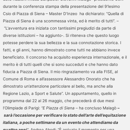
durante la conferenza stampa della presentazione del 91esimo
Csio di Piazza di Siena – Master D’Inzeo ha dichiarato: “Quella di
Piazza di Siena è una scommessa vinta, ed è merito di tutti”. –
“L’avventura era iniziata con tantissimi pregiudizi da parte di
diverse istituzioni – ha aggiunto-. Si riteneva che questo luogo
potesse perdere la sua bellezza e la sua connotazione storica. I
fatti, e gli anni, hanno dimostrato come tutti ne abbiano invece
beneficiato. Il concorso ha acquisito esperienza internazionale, e il
merito è di tutti quelli che si sono succeduti e che hanno dato
fiducia a Piazza di Siena. Il mio ringraziamento va alla FISE, al
Comune di Roma e all’assessore Alessandro Onorato che ha
dimostrato un’attenzione particolare al bello, ma anche alla
Regione Lazio, a Sport e Salute”. Un appuntamento, quello in
programma dal 22 al 26 maggio, che precederà di due mesi
l’Olimpiade di Parigi:
“E Piazza di Siena
– ha concluso Malagò
–
sarà l’occasione per verificare lo stato dell’arte dell’equitazione
italiana, a poche settimane da un evento che attendiamo da
quattro anni
”.
Andrea Abodi: “È arrivato il momento per una