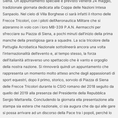
Siena. Un appuntamento speciale è previsto venerdì 24 maggio,
tradizionale giornata dedicata alla Coppa delle Nazioni Intesa
Sanpaolo. Nel cielo di Villa Borghese ci sarà infatti il ritorno delle
Frecce Tricolori, con i piloti dell’Aeronautica Militare che si
alzeranno in volo con i loro MB-339 P.A.N. Aermacchi per
sfrecciare su Piazza di Siena, a pochi minuti dall’inizio della prima
manche della prestigiosa gara a squadre. La scia tricolore della
Pattuglia Acrobatica Nazionale sottolineerà ancora una volta
l’internazionalità dell’evento e, al tempo stesso, la forza
dell’italianità attraverso uno spettacolo che è vanto e orgoglio
della nostra nazione. Si rinnoverà quindi un appuntamento che
rappresenta un momento molto atteso anche dagli appassionati di
sport equestri, dopo il primo, storico, sorvolo di Piazza di Siena
delle Frecce Tricolori durante lo CSIO romano del 2018 seguito da
quello del 2019 alla presenza del Presidente della Repubblica
Sergio Mattarella. Concludendo la giornata ella presentazione alla
stampa sia estera che nazionale, ci sia augura che da qui alle gare
si possa arrivare ad un discorso della Pace tra i popoli, perché lo