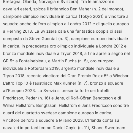
Bretagna, Olanda, Norvegia e Svizzera). Tra le amazzoni e i
cavalieri esteri, spicca il britannico Ben Maher (n. 2 del mondo),
campione olimpico individuale in carica (Tokyo 2021) e vincitore a
squadre anche dell’oro olimpico a Londra 2012 e di quello europeo
a Herning 2013. La Svizzera cala una fantastica coppia di assi
composta da Steve Guerdat (n. 3), campione europeo individuale
in carica, in precedenza oro olimpico individuale a Londra 2012 e
bronzo mondiale individuale a Tryon 2018, a fine aprile a segno nel
GP 5* a Fontainebleau, e Martin Fuchs (n. 5), oro europeo
individuale a Rotterdam 2019, argento mondiale individuale a
Tryon 2018, recente vincitore del Gran Premio Rolex 5* a Windsor.
L’altro Top 10 è l’austriaco Max Kuhner (n. 7), bronzo a squadre
all’Europeo 2023. La Svezia si presenta forte dei fratelli
Fredricson, Peder (n. 16) e Jens, di Rolf-Göran Bengtsson e di
Wilma Hellström: Bengtsson, Hellström e Jens Fredricson sono tre
quarti del quartetto svedese campione europeo in carica,
vincitore dell’oro a squadre a Milano 2023. L’Irlanda conta su
cavalieri importanti come Daniel Coyle (n. 11), Shane Sweetnam