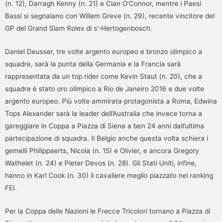
(n. 12), Darragh Kenny (n. 21) e Cian O’Connor, mentre i Paesi
Bassi si segnalano con Willem Greve (n. 29), recente vincitore del
GP del Grand Slam Rolex di s’-Hertogenbosch.
Daniel Deusser, tre volte argento europeo e bronzo olimpico a
squadre, sarà la punta della Germania e la Francia sarà
rappresentata da un top rider come Kevin Staut (n. 20), che a
squadre è stato oro olimpico a Rio de Janeiro 2016 e due volte
argento europeo. Più volte ammirata protagonista a Roma, Edwina
Tops Alexander sarà la leader dell’Australia che invece torna a
gareggiare in Coppa a Piazza di Siena a ben 24 anni dall’ultima
partecipazione di squadra. Il Belgio anche questa volta schiera i
gemelli Philippaerts, Nicola (n. 15) e Olivier, e ancora Gregory
Wathelet (n. 24) e Pieter Devos (n. 28). Gli Stati Uniti, infine,
hanno in Karl Cook (n. 30) il cavaliere meglio piazzato nel ranking
FEI.
Per la Coppa delle Nazioni le Frecce Tricolori tornano a Piazza di