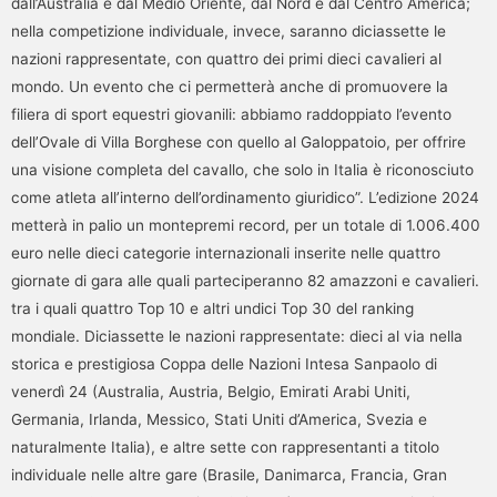
dall’Australia e dal Medio Oriente, dal Nord e dal Centro America;
nella competizione individuale, invece, saranno diciassette le
nazioni rappresentate, con quattro dei primi dieci cavalieri al
mondo. Un evento che ci permetterà anche di promuovere la
filiera di sport equestri giovanili: abbiamo raddoppiato l’evento
dell’Ovale di Villa Borghese con quello al Galoppatoio, per offrire
una visione completa del cavallo, che solo in Italia è riconosciuto
come atleta all’interno dell’ordinamento giuridico”. L’edizione 2024
metterà in palio un montepremi record, per un totale di 1.006.400
euro nelle dieci categorie internazionali inserite nelle quattro
giornate di gara alle quali parteciperanno 82 amazzoni e cavalieri.
tra i quali quattro Top 10 e altri undici Top 30 del ranking
mondiale. Diciassette le nazioni rappresentate: dieci al via nella
storica e prestigiosa Coppa delle Nazioni Intesa Sanpaolo di
venerdì 24 (Australia, Austria, Belgio, Emirati Arabi Uniti,
Germania, Irlanda, Messico, Stati Uniti d’America, Svezia e
naturalmente Italia), e altre sette con rappresentanti a titolo
individuale nelle altre gare (Brasile, Danimarca, Francia, Gran