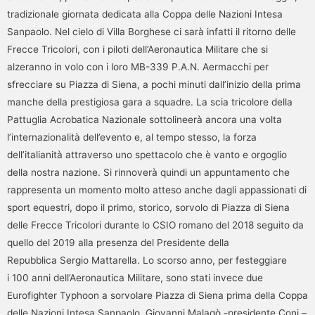
tradizionale giornata dedicata alla Coppa delle Nazioni Intesa
Sanpaolo. Nel cielo di Villa Borghese ci sarà infatti il ritorno delle
Frecce Tricolori, con i piloti dell’Aeronautica Militare che si
alzeranno in volo con i loro MB-339 P.A.N. Aermacchi per
sfrecciare su Piazza di Siena, a pochi minuti dall’inizio della prima
manche della prestigiosa gara a squadre. La scia tricolore della
Pattuglia Acrobatica Nazionale sottolineerà ancora una volta
l’internazionalità dell’evento e, al tempo stesso, la forza
dell’italianità attraverso uno spettacolo che è vanto e orgoglio
della nostra nazione. Si rinnoverà quindi un appuntamento che
rappresenta un momento molto atteso anche dagli appassionati di
sport equestri, dopo il primo, storico, sorvolo di Piazza di Siena
delle Frecce Tricolori durante lo CSIO romano del 2018 seguito da
quello del 2019 alla presenza del Presidente della
Repubblica Sergio Mattarella. Lo scorso anno, per festeggiare
i 100 anni dell’Aeronautica Militare, sono stati invece due
Eurofighter Typhoon a sorvolare Piazza di Siena prima della Coppa
delle Nazioni Intesa Sanpaolo. Giovanni Malagò -presidente Coni –