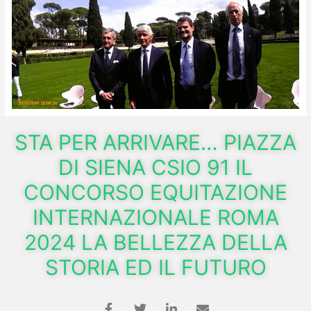
STA PER ARRIVARE… PIAZZA
DI SIENA CSIO 91 IL
CONCORSO EQUITAZIONE
INTERNAZIONALE ROMA
2024 LA BELLEZZA DELLA
STORIA ED IL FUTURO