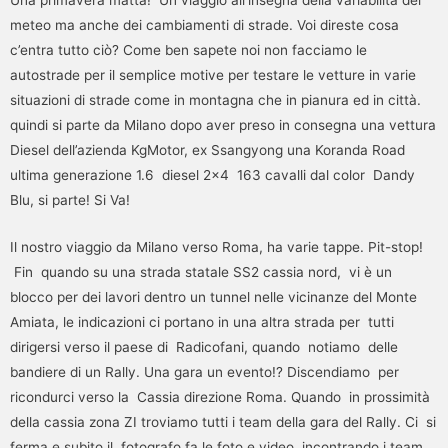
Una primavera matta! Un viaggio all’insegna della variabilità del
meteo ma anche dei cambiamenti di strade. Voi direste cosa
c’entra tutto ciò? Come ben sapete noi non facciamo le
autostrade per il semplice motive per testare le vetture in varie
situazioni di strade come in montagna che in pianura ed in città.
quindi si parte da Milano dopo aver preso in consegna una vettura
Diesel dell’azienda KgMotor, ex Ssangyong una Koranda Road
ultima generazione 1.6 diesel 2×4 163 cavalli dal color Dandy
Blu, si parte! Si Va!
Il nostro viaggio da Milano verso Roma, ha varie tappe. Pit-stop!
Fin quando su una strada statale SS2 cassia nord, vi è un
blocco per dei lavori dentro un tunnel nelle vicinanze del Monte
Amiata, le indicazioni ci portano in una altra strada per tutti
dirigersi verso il paese di Radicofani, quando notiamo delle
bandiere di un Rally. Una gara un evento!? Discendiamo per
ricondurci verso la Cassia direzione Roma. Quando in prossimità
della cassia zona ZI troviamo tutti i team della gara del Rally. Ci si
ferma e subito il fotografo fa le foto e video, incontrando i team,