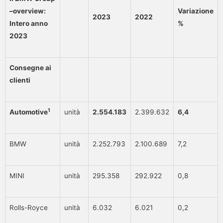
–overview:
Variazione
2023
2022
Intero anno
%
2023
Consegne ai
clienti
1
Automotive
unità
2.554.183
2.399.632
6,4
BMW
unità
2.252.793
2.100.689
7,2
MINI
unità
295.358
292.922
0,8
Rolls-Royce
unità
6.032
6.021
0,2