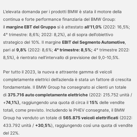
L’elevata domanda per i prodotti BMW è stata il motore della
continua e forte performance finanziaria del BMW Group:
il
margine EBT del Gruppo
si è attestato
all’11,0%
(2022: 16,5%;
4° trimestre: 8,6%; 2022: 8,2%), al di sopra dell’obiettivo
strategico del 10%. Il margine
EBIT del Segmento Automotive
,
pari al
9,8%
(2022: 8,6%;
4° trimestre: 8,5%;
4° trimestre 2022:
8,5%), è rientrato nell’intervallo di previsione del 9,0-10,5%.
Per tutto il 2023, la nuova e attraente gamma di veicoli
completamente elettrici dell’azienda è stata un fattore di crescita
fondamentale. Il BMW Group ha consegnato ai clienti un totale
di
375.716 auto completamente elettriche
(2022: 215.752 unità /
+
74,1%),
raggiungendo una quota di circa il
15%
delle vendite
totali, come previsto. Includendo le PHEV consegnate, il BMW
Group ha venduto un totale di
565.875 veicoli elettrificati
(2022:
433.792 unità /
+30,5%
), raggiungendo così una quota di vendite
del 22%.