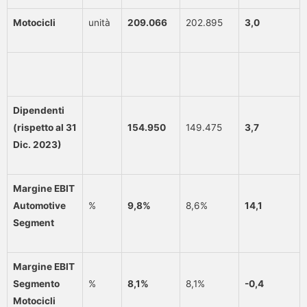
Motocicli
unità
209.066
202.895
3,0
Dipendenti
(rispetto al 31
154.950
149.475
3,7
Dic. 2023)
Margine EBIT
Automotive
%
9,8%
8,6%
14,1
Segment
Margine EBIT
Segmento
%
8,1%
8,1%
-0,4
Motocicli