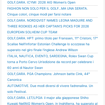
GOLF,GARA. ICYMI: 2026 AIG Women’s Open
FASHION NON SOLO PER IL GOLF…MA UNA SERATA.
Cinque colori, cinque modi per farsi notare
GOLF,GARA. NORDQVIST NAMES LEONA MAGUIRE AND
THREE ROOKIES AS HER CAPTAIN’S PICKS FOR 2026
EUROPEAN SOLHEIM CUP TEAM
GOLF,GARA. HPT: primo titolo per Franssen, 11° Cristoni, 17°
Scalise Nell’Infortar Estonian Challenge lo scozzese ha
superato nel giro finale l’inglese Andrew Wilson
ITALIA, NAUTICA, EVENTO, SARDEGNA, Rolex Swan Cup
torna a Porto Cervo Un’edizione da record per celebrare i
60 anni di Nautor Swan
GOLF,GARA. PGA Champions: Johnson batte Cink, 44°
Canonica
AUTOMOTIVE. Due modi diversi di vivere l’adrenalina. Un
solo Festival.
GOLF,GARA. LET/LPGA: il major alla giapponese Shiho
Kuwaki Nell’AIG Women’s Open, in Inghilterra, ha superato al