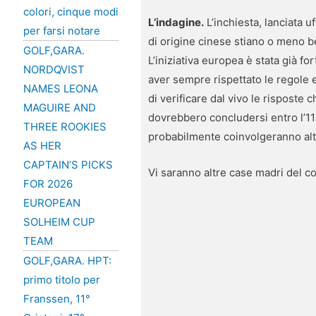
colori, cinque modi
L’indagine.
L’inchiesta, lanciata u
per farsi notare
di origine cinese stiano o meno b
GOLF,GARA.
L’iniziativa europea è stata già f
NORDQVIST
aver sempre rispettato le regole e
NAMES LEONA
di verificare dal vivo le risposte 
MAGUIRE AND
dovrebbero concludersi entro l’11
THREE ROOKIES
probabilmente coinvolgeranno altri
AS HER
CAPTAIN’S PICKS
Vi saranno altre case madri del 
FOR 2026
EUROPEAN
SOLHEIM CUP
TEAM
GOLF,GARA. HPT:
primo titolo per
Franssen, 11°