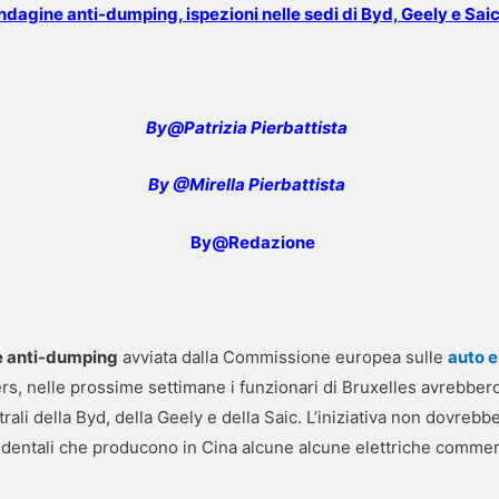
Indagine anti-dumping, ispezioni nelle sedi di Byd, Geely e Sai
By@Pat
rizia Pierbattista
By @Mirella Pierbattista
By@Redazione
e anti-dumping
avviata dalla Commissione europea sulle
auto e
ers, nelle prossime settimane i funzionari di Bruxelles avrebb
trali della Byd, della Geely e della Saic. L’iniziativa non dovre
cidentali che producono in Cina alcune alcune elettriche commer