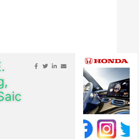
.
g,
Saic