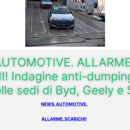
AUTOMOTIVE. ALLARME
! Indagine anti-dumpin
lle sedi di Byd, Geely e 
NEWS. AUTOMOTIVE.
ALLARME. SCARICHI!