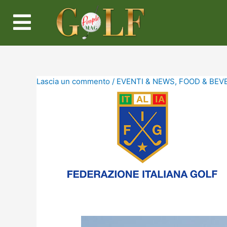
Lascia un commento
/
EVENTI & NEWS
,
FOOD & BEV