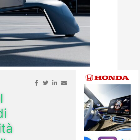
l
di
ità