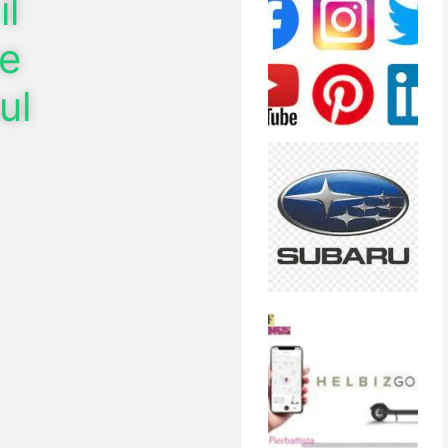
il
ce
ul