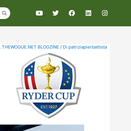
,
THEWOGUE.NET BLOGZINE
/ Di
patriziapierbattista