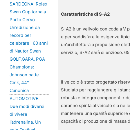
SARDEGNA, Rolex
Swan Cup torna a
Caratteristiche di S-A2
Porto Cervo
Un’edizione da
S-A2 è un velivolo con coda a V pr
record per
e per soddisfare le esigenze tipich
celebrare i 60 anni
un’architettura a propulsione elet
di Nautor Swan
servizio, S-A2 sarà silenzioso: 65 
GOLF,GARA. PGA
Champions:
Johnson batte
Il veicolo è stato progettato rise
Cink, 44°
Studiato per raggiungere gli stan
Canonica
robusta e integra componenti ridond
AUTOMOTIVE.
daranno spinta al veicolo sia nelle
Due modi diversi
mantenere una qualità superiore e
di vivere
capacità di produzione di massa d
l’adrenalina. Un
solo Festival.