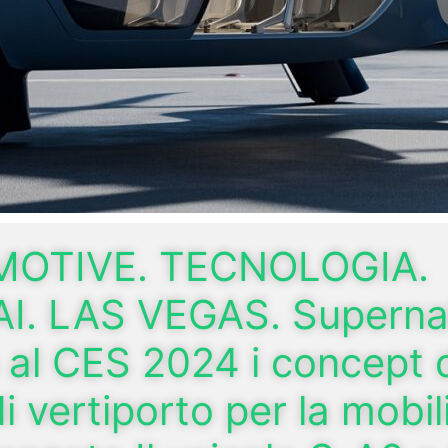
OTIVE. TECNOLOGIA.
. LAS VEGAS. Superna
 al CES 2024 i concept 
 vertiporto per la mobil