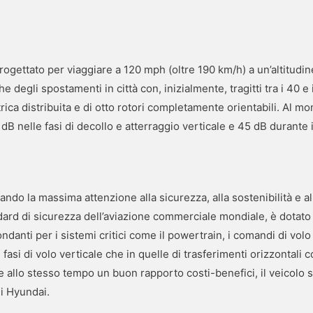
ogettato per viaggiare a 120 mph (oltre 190 km/h) a un’altitudine
e degli spostamenti in città con, inizialmente, tragitti tra i 40 e
trica distribuita e di otto rotori completamente orientabili. Al m
dB nelle fasi di decollo e atterraggio verticale e 45 dB durante i
rvando la massima attenzione alla sicurezza, alla sostenibilità e 
dard di sicurezza dell’aviazione commerciale mondiale, è dotato 
anti per i sistemi critici come il powertrain, i comandi di volo e 
 fasi di volo verticale che in quelle di trasferimenti orizzontali 
 allo stesso tempo un buon rapporto costi-benefici, il veicolo s
i Hyundai.