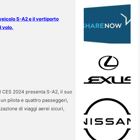
eicolo S-A2 e il vertiporto
l volo.
l CES 2024 presenta S-A2, il suo
e un pilota e quattro passeggeri,
azione di viaggi aerei sicuri,