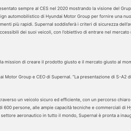
esentato sempre al CES nel 2020 mostrando la visione del Gruppo
ign automobilistico di Hyundai Motor Group per fornire una nuov
enti più rapidi. Supernal soddisferà i criteri di sicurezza dell
cessibili dei suoi veicoli, con l’obiettivo di entrare nel mercato
a la mission di creare il prodotto giusto e il mercato giusto al m
ai Motor Group e CEO di Supernal. “La presentazione di S-A2 di
traverso un veicolo sicuro ed efficiente, con un percorso chiaro
di 600 persone, alle ampie capacità tecniche e commerciali di 
el settore aeronautico in tutto il mondo, Supernal è pronta a ina