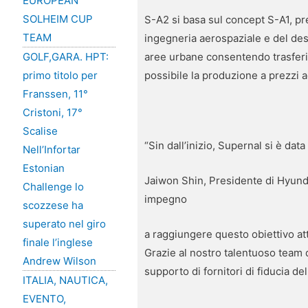
EUROPEAN
SOLHEIM CUP
S-A2 si basa sul concept S-A1, pr
TEAM
ingegneria aerospaziale e del des
aree urbane consentendo trasferim
GOLF,GARA. HPT:
possibile la produzione a prezzi ac
primo titolo per
Franssen, 11°
Cristoni, 17°
Scalise
“Sin dall’inizio, Supernal si è dat
Nell’Infortar
Estonian
Jaiwon Shin, Presidente di Hyund
Challenge lo
impegno
scozzese ha
superato nel giro
a raggiungere questo obiettivo at
finale l’inglese
Grazie al nostro talentuoso team 
Andrew Wilson
supporto di fornitori di fiducia d
ITALIA, NAUTICA,
EVENTO,