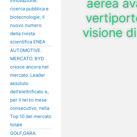
aerea ava
Innovazione:
ricerca pubblica e
vertipor
biotecnologie, il
nuovo numero
visione d
della rivista
scientifica ENEA
AUTOMOTIVE.
MERCATO. BYD
cresce ancora nel
mercato. Leader
assoluto
dell’elettrificato e,
per il terzo mese
consecutivo, nella
Top 10 del mercato
totale
GOLF,GARA.