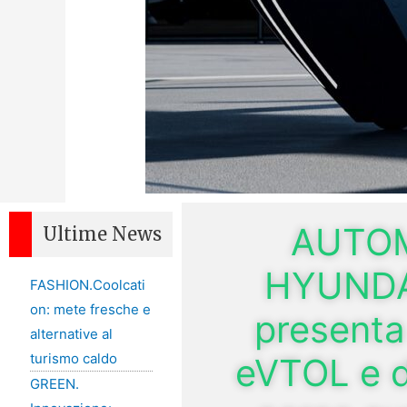
AUTOM
Ultime News
HYUNDAI
FASHION.Coolcati
on: mete fresche e
presenta
alternative al
turismo caldo
eVTOL e di
GREEN.