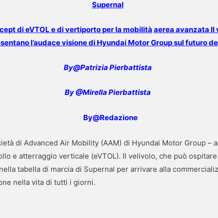
Supernal
ept di eVTOL e di vertiporto per la mobilità
aerea avanzata Il v
sentano l’audace visione di Hyundai Motor Group sul
futuro de
By@Pat
rizia Pierbattista
By @Mirella Pierbattista
By@Redazione
ietà di Advanced Air Mobility (AAM) di Hyundai Motor Group – a
ollo e atterraggio verticale (eVTOL). Il velivolo, che può ospitar
lla tabella di marcia di Supernal per arrivare alla commercializz
ne nella vita di tutti i giorni.