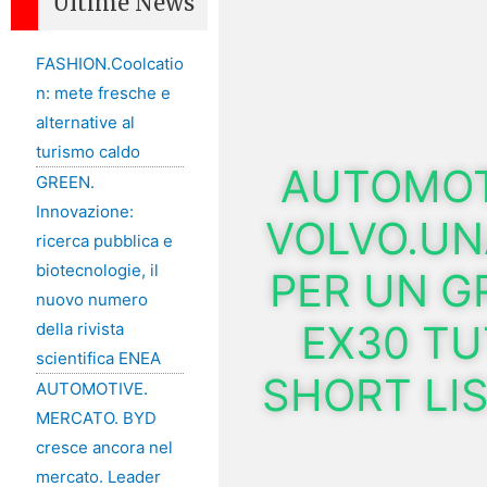
Ultime News
FASHION.Coolcatio
n: mete fresche e
alternative al
turismo caldo
AUTOMOTI
GREEN.
Innovazione:
VOLVO.UN
ricerca pubblica e
biotecnologie, il
PER UN G
nuovo numero
EX30 TU
della rivista
scientifica ENEA
SHORT LIS
AUTOMOTIVE.
MERCATO. BYD
cresce ancora nel
mercato. Leader