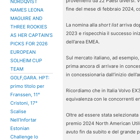
provenienti da 22 Paesi diversi. V
NORDQVIST
fine del mese di febbraio 2024, c
NAMES LEONA
MAGUIRE AND
La nomina alla
short list
arriva do
THREE ROOKIES
2023 e rispecchia il successo inizi
AS HER CAPTAIN’S
dell’area EMEA.
PICKS FOR 2026
EUROPEAN
Sul mercato italiano, ad esempio,
SOLHEIM CUP
prima ancora di arrivare in conces
TEAM
in concessionaria dall’inizio del
GOLF,GARA. HPT:
primo titolo per
Ricordiamo che in Italia Volvo EX
Franssen, 11°
equivalenza con le concorrenti 
Cristoni, 17°
Scalise
Oltre ad essere stata selezionata 
Nell’Infortar
premio 2024 North American Utilit
Estonian
avuto fin da subito e del grande p
Challenge lo