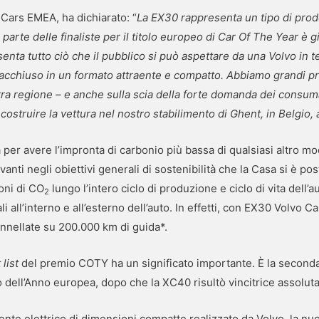
 Cars EMEA, ha dichiarato: “
La EX30 rappresenta un tipo di prod
ar parte delle finaliste per il titolo europeo di Car Of The Year è
enta tutto ciò che il pubblico si può aspettare da una Volvo in t
o racchiuso in un formato attraente e compatto. Abbiamo grandi p
tra regione – e anche sulla scia della forte domanda dei consu
costruire la vettura nel nostro stabilimento di Ghent, in Belgio, 
per avere l’impronta di carbonio più bassa di qualsiasi altro mo
nti negli obiettivi generali di sostenibilità che la Casa si è po
oni di CO
lungo l’intero ciclo di produzione e ciclo di vita dell
2
 all’interno e all’esterno dell’auto. In effetti, con EX30 Volvo Ca
onnellate su 200.000 km di guida*.
 list
del premio COTY ha un significato importante. È la seconda
uto dell’Anno europea, dopo che la XC40 risultò vincitrice assolut
te elettrico di dimensioni compatte realizzato da Volvo, la nu