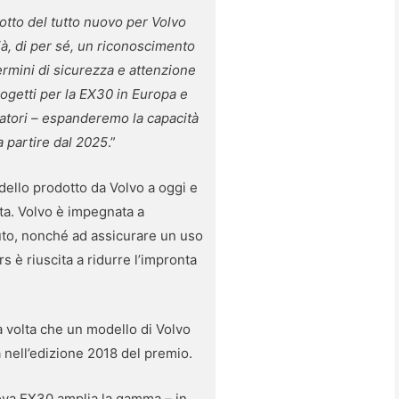
otto del tutto nuovo per Volvo
 già, di per sé, un riconoscimento
ermini di sicurezza e attenzione
rogetti per la EX30 in Europa e
matori – espanderemo la capacità
a partire dal 2025
.”
dello prodotto da Volvo a oggi e
sta. Volvo è impegnata a
’auto, nonché ad assicurare un uso
rs è riuscita a ridurre l’impronta
 volta che un modello di Volvo
a nell’edizione 2018 del premio.
ova EX30 amplia la gamma – in