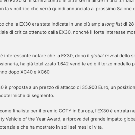
olvo EX30 si misurerà contro le altre sei finaliste in una tornata 
on la vincitrice che verrà quindi annunciata al prossimo Salone d
po che la EX30 era stata indicata in una più ampia
long list
di 28 
ale di critica ottenuto dalla EX30, nonché il forte interesse most
 è interessante notare che la EX30, dopo il
global reveal
dello s
sionaria, ha già totalizzato 1.642 vendite ed è il terzo modello 
l’anno dopo XC40 e XC60.
30 è proposta a un prezzo di attacco di 35.900 Euro, un posizio
endotermiche di segmento.
come finalista per il premio COTY in Europa, l’EX30 è entrata nel
y Vehicle of the Year Award, a riprova del grande impatto globa
otenziale che ha mostrato in soli sei mesi di vita.