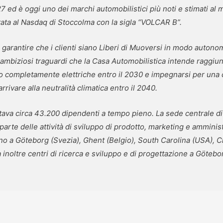
7 ed è oggi uno dei marchi automobilistici più noti e stimati al 
tata al Nasdaq di Stoccolma con la sigla “VOLCAR B”.
 garantire che i clienti siano Liberi di Muoversi in modo autonom
 di ambiziosi traguardi che la Casa Automobilistica intende ragg
 completamente elettriche entro il 2030 e impegnarsi per una c
arrivare alla neutralità climatica entro il 2040
.
ava circa 43.200 dipendenti a tempo pieno. La sede centrale di 
parte delle attività di sviluppo di prodotto, marketing e amminist
ano a Göteborg (Svezia), Ghent (Belgio), South Carolina (USA),
a inoltre centri di ricerca e sviluppo e di progettazione a Göteb