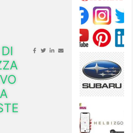
DI
ZZA
LVO
LA
STE