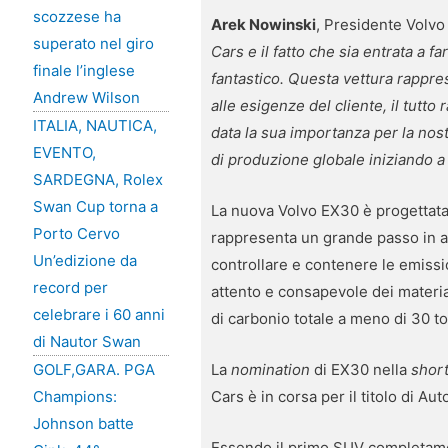
scozzese ha
Arek Nowinski
, Presidente Volvo
superato nel giro
Cars e il fatto che sia entrata a f
finale l’inglese
fantastico. Questa vettura rappres
Andrew Wilson
alle esigenze del cliente, il tutt
ITALIA, NAUTICA,
data la sua importanza per la nos
EVENTO,
di produzione globale iniziando a 
SARDEGNA, Rolex
Swan Cup torna a
La nuova Volvo EX30 è progettata 
Porto Cervo
rappresenta un grande passo in ava
Un’edizione da
controllare e contenere le emissi
record per
attento e consapevole dei materiali
celebrare i 60 anni
di carbonio totale a meno di 30 t
di Nautor Swan
La
nomination
di EX30 nella
short
GOLF,GARA. PGA
Cars è in corsa per il titolo di A
Champions:
Johnson batte
Essendo il primo SUV completamen