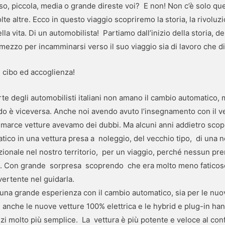
o, piccola, media o grande direste voi? E non! Non c’è solo que
lte altre. Ecco in questo viaggio scopriremo la storia, la rivoluz
la vita. Di un automobilista! Partiamo dall’inizio della storia, d
mezzo per incamminarsi verso il suo viaggio sia di lavoro che d
l cibo ed accoglienza!
te degli automobilisti italiani non amano il cambio automatico, 
do è viceversa. Anche noi avendo avuto l’insegnamento con il 
 marce vetture avevamo dei dubbi. Ma alcuni anni addietro scop
ico in una vettura presa a noleggio, del vecchio tipo, di una 
zionale nel nostro territorio, per un viaggio, perché nessun p
a. Con grande sorpresa scoprendo che era molto meno faticoso
vertente nel guidarla.
una grande esperienza con il cambio automatico, sia per le nuo
anche le nuove vetture 100% elettrica e le hybrid e plug-in han
zi molto più semplice. La vettura è più potente e veloce al con