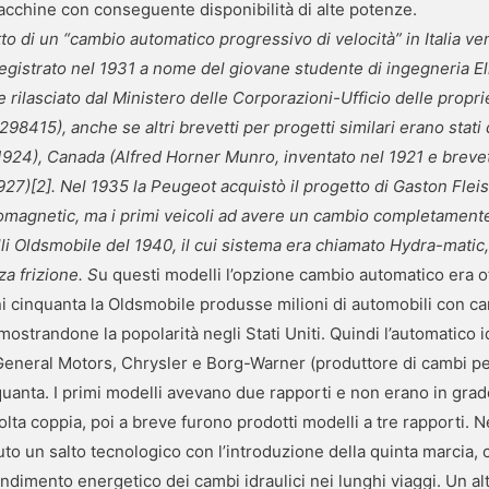
cchine con conseguente disponibilità di alte potenze.
tto di un “cambio automatico progressivo di velocità” in Italia v
egistrato nel 1931 a nome del giovane studente di ingegneria Eli
rilasciato dal Ministero delle Corporazioni-Ufficio delle propriet
98415), anche se altri brevetti per progetti similari erano stati 
924), Canada (Alfred Horner Munro, inventato nel 1921 e brevet
(1927)[2]. Nel 1935 la Peugeot acquistò il progetto di Gaston Flei
romagnetic, ma i primi veicoli ad avere un cambio completament
li Oldsmobile del 1940, il cui sistema era chiamato Hydra-matic,
za frizione. S
u questi modelli l’opzione cambio automatico era o
i cinquanta la Oldsmobile produsse milioni di automobili con c
mostrandone la popolarità negli Stati Uniti. Quindi l’automatico i
General Motors, Chrysler e Borg-Warner (produttore di cambi pe
quanta. I primi modelli avevano due rapporti e non erano in grad
lta coppia, poi a breve furono prodotti modelli a tre rapporti. N
vuto un salto tecnologico con l’introduzione della quinta marcia, 
rendimento energetico dei cambi idraulici nei lunghi viaggi. Un al