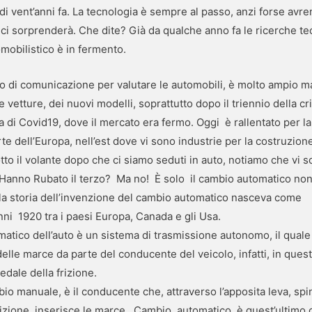
 di vent’anni fa. La tecnologia è sempre al passo, anzi forse av
 ci sorprenderà. Che dite? Già da qualche anno fa le ricerche t
mobilistico è in fermento.
ro di comunicazione per valutare le automobili, è molto ampio m
vetture, dei nuovi modelli, soprattutto dopo il triennio della cri
 di Covid19, dove il mercato era fermo. Oggi è rallentato per la 
te dell’Europa, nell’est dove vi sono industrie per la costruzione
o il volante dopo che ci siamo seduti in auto, notiamo che vi 
 Hanno Rubato il terzo? Ma no! È solo il cambio automatico non 
, la storia dell’invenzione del cambio automatico nasceva come
nni 1920 tra i paesi Europa, Canada e gli Usa.
matico dell’auto è un sistema di trasmissione autonomo, il qual
delle marce da parte del conducente del veicolo, infatti, in ques
edale della frizione.
bio manuale, è il conducente che, attraverso l’apposita leva, spi
rizione, inserisce le marce. Cambio automatico, è quest’ultimo 