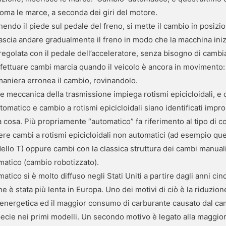
ma le marce, a seconda dei giri del motore.
enendo il piede sul pedale del freno, si mette il cambio in posizi
ascia andare gradualmente il freno in modo che la macchina iniz
 regolata con il pedale dell’acceleratore, senza bisogno di cambi
fettuare cambi marcia quando il veicolo è ancora in movimento: 
 maniera erronea il cambio, rovinandolo.
e meccanica della trasmissione impiega rotismi epicicloidali, e 
omatico e cambio a rotismi epicicloidali siano identificati imp
 cosa. Più propriamente “automatico” fa riferimento al tipo di co
re cambi a rotismi epicicloidali non automatici (ad esempio que
ello T) oppure cambi con la classica struttura dei cambi manual
matico (cambio robotizzato).
atico si è molto diffuso negli Stati Uniti a partire dagli anni ci
ne è stata più lenta in Europa. Uno dei motivi di ciò è la riduzion
a energetica ed il maggior consumo di carburante causato dal c
ecie nei primi modelli. Un secondo motivo è legato alla maggior