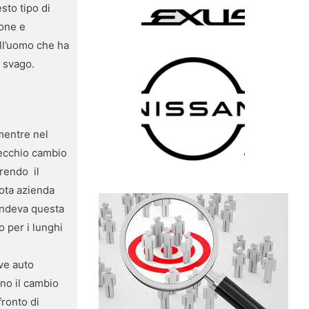
sto tipo di
ione e
ell’uomo che ha
i svago.
mentre nel
vecchio cambio
rendo il
nota azienda
rendeva questa
 per i lunghi
ve auto
no il cambio
fronto di