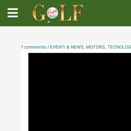
1 commento
/
EVENTI & NEWS
,
MOTORS
,
TECNOLOG