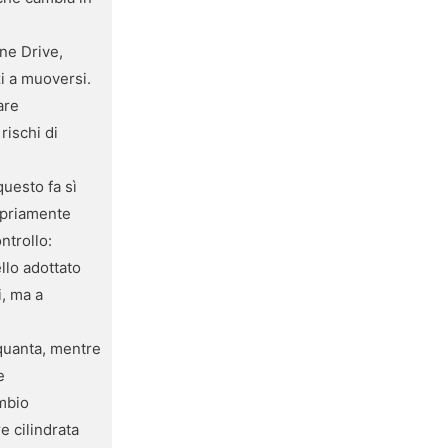
one Drive,
i a muoversi.
are
rischi di
questo fa sì
ropriamente
ntrollo:
llo adottato
i, ma a
nquanta, mentre
e
ambio
e cilindrata