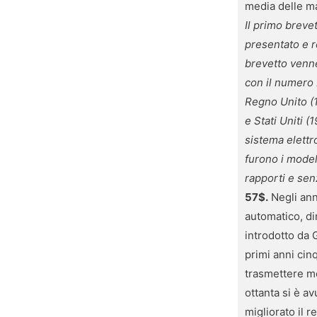
media delle ma
Il primo breve
presentato e r
brevetto venne 
con il numero 2
Regno Unito (1
e Stati Uniti 
sistema elett
furono i model
rapporti e sen
57$.
Negli ann
automatico, di
introdotto da 
primi anni cin
trasmettere mo
ottanta si è a
migliorato il 