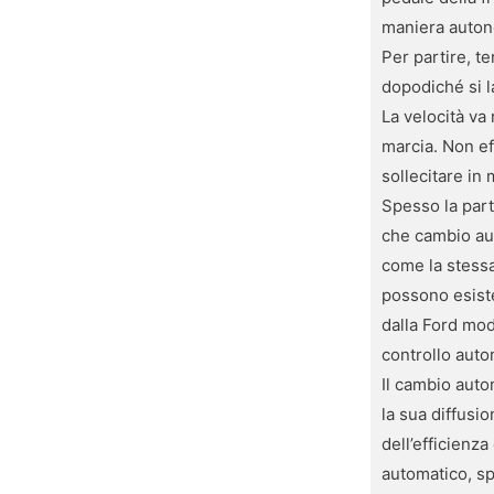
maniera autono
Per partire, t
dopodiché si l
La velocità va
marcia. Non ef
sollecitare in
Spesso la part
che cambio aut
come la stessa
possono esiste
dalla Ford mod
controllo auto
Il cambio autom
la sua diffusio
dell’efficienz
automatico, sp