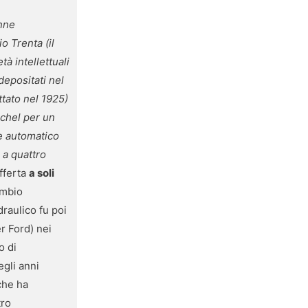
enne
o Trenta (il
à intellettuali
depositati nel
tato nel 1925)
schel per un
e automatico
 a quattro
fferta
a soli
ambio
draulico fu poi
r Ford) nei
o di
egli anni
che ha
tro