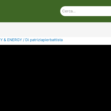
Y & ENERGY
/ Di
patriziapierbattista