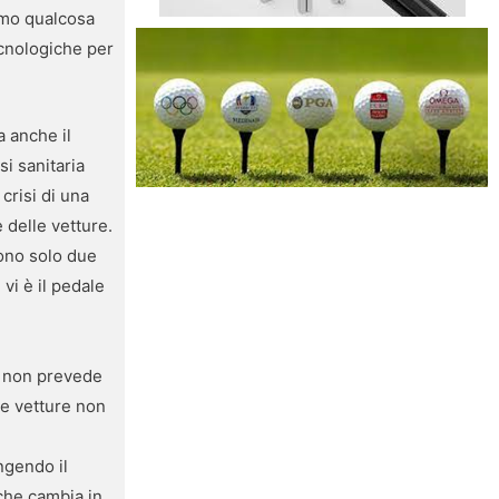
remo qualcosa
ecnologiche per
a anche il
si sanitaria
crisi di una
 delle vetture.
sono solo due
vi è il pedale
e non prevede
te vetture non
ngendo il
che cambia in