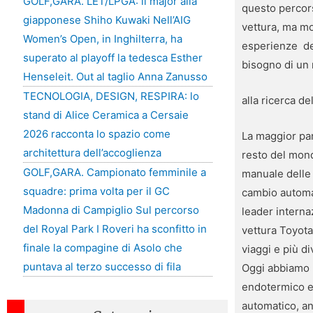
GOLF,GARA. LET/LPGA: il major alla
questo percors
giapponese Shiho Kuwaki Nell’AIG
vettura, ma mo
Women’s Open, in Inghilterra, ha
esperienze del
superato al playoff la tedesca Esther
bisogno di un 
Henseleit. Out al taglio Anna Zanusso
TECNOLOGIA, DESIGN, RESPIRA: lo
alla ricerca de
stand di Alice Ceramica a Cersaie
2026 racconta lo spazio come
La maggior par
architettura dell’accoglienza
resto del mon
GOLF,GARA. Campionato femminile a
manuale delle
squadre: prima volta per il GC
cambio automat
Madonna di Campiglio Sul percorso
leader interna
del Royal Park I Roveri ha sconfitto in
vettura Toyot
finale la compagine di Asolo che
viaggi e più di
puntava al terzo successo di fila
Oggi abbiamo 
endotermico e 
automatico, an