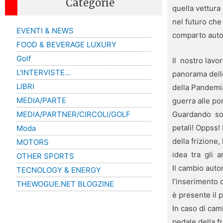
Categorie
quella vettura
nel futuro che
EVENTI & NEWS
comparto auto
FOOD & BEVERAGE LUXURY
Golf
Il nostro lavo
L'INTERVISTE…
panorama delle 
LIBRI
della Pandemia
MEDIA/PARTE
guerra alle por
Guardando sott
MEDIA/PARTNER/CIRCOLI/GOLF
petali! Oppss!
Moda
della frizione
MOTORS
idea tra gli a
OTHER SPORTS
Il cambio auto
TECNOLOGY & ENERGY
l’inserimento 
THEWOGUE.NET BLOGZINE
è presente il p
In caso di cam
pedale della f