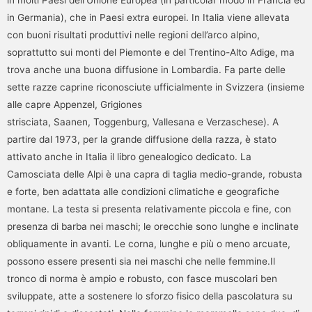
in molti Paesi dell’Unione Europea (in particolar modo in Francia ed
in Germania), che in Paesi extra europei. In Italia viene allevata
con buoni risultati produttivi nelle regioni dell’arco alpino,
soprattutto sui monti del Piemonte e del Trentino-Alto Adige, ma
trova anche una buona diffusione in Lombardia. Fa parte delle
sette razze caprine riconosciute ufficialmente in Svizzera (insieme
alle capre Appenzel, Grigiones
strisciata, Saanen, Toggenburg, Vallesana e Verzaschese). A
partire dal 1973, per la grande diffusione della razza, è stato
attivato anche in Italia il libro genealogico dedicato. La
Camosciata delle Alpi è una capra di taglia medio-grande, robusta
e forte, ben adattata alle condizioni climatiche e geografiche
montane. La testa si presenta relativamente piccola e fine, con
presenza di barba nei maschi; le orecchie sono lunghe e inclinate
obliquamente in avanti. Le corna, lunghe e più o meno arcuate,
possono essere presenti sia nei maschi che nelle femmine.Il
tronco di norma è ampio e robusto, con fasce muscolari ben
sviluppate, atte a sostenere lo sforzo fisico della pascolatura su