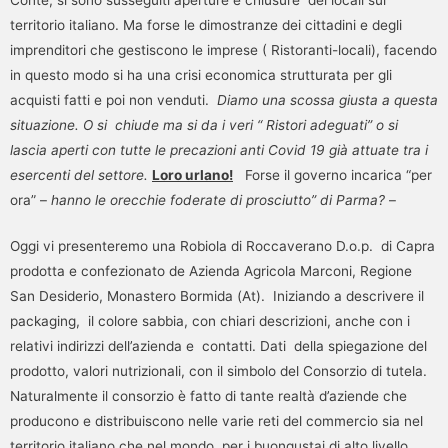
territorio italiano. Ma forse le dimostranze dei cittadini e degli
imprenditori che gestiscono le imprese ( Ristoranti-locali), facendo
in questo modo si ha una crisi economica strutturata per gli
acquisti fatti e poi non venduti.
Diamo una scossa giusta a questa
situazione. O si chiude ma si da i veri “ Ristori adeguati” o si
lascia aperti con tutte le precazioni anti Covid 19 già attuate tra i
esercenti del settore.
Loro urlano!
Forse il governo incarica “per
ora” –
hanno le orecchie foderate di prosciutto” di Parma?
–
Oggi vi presenteremo una Robiola di Roccaverano D.o.p. di Capra
prodotta e confezionato de Azienda Agricola Marconi, Regione
San Desiderio, Monastero Bormida (At). Iniziando a descrivere il
packaging, il colore sabbia, con chiari descrizioni, anche con i
relativi indirizzi dell’azienda e contatti. Dati della spiegazione del
prodotto, valori nutrizionali, con il simbolo del Consorzio di tutela.
Naturalmente il consorzio è fatto di tante realtà d’aziende che
producono e distribuiscono nelle varie reti del commercio sia nel
territorio italiano che nel mondo, per i buongustai di alto livello.