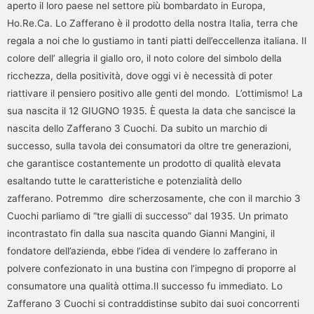
aperto il loro paese nel settore più bombardato in Europa,
Ho.Re.Ca. Lo Zafferano è il prodotto della nostra Italia, terra che
regala a noi che lo gustiamo in tanti piatti dell’eccellenza italiana. Il
colore dell’ allegria il giallo oro, il noto colore del simbolo della
ricchezza, della positività, dove oggi vi è necessità di poter
riattivare il pensiero positivo alle genti del mondo. L’ottimismo! La
sua nascita il 12 GIUGNO 1935. È questa la data che sancisce la
nascita dello Zafferano 3 Cuochi. Da subito un marchio di
successo, sulla tavola dei consumatori da oltre tre generazioni,
che garantisce costantemente un prodotto di qualità elevata
esaltando tutte le caratteristiche e potenzialità dello
zafferano. Potremmo dire scherzosamente, che con il marchio 3
Cuochi parliamo di “tre gialli di successo” dal 1935. Un primato
incontrastato fin dalla sua nascita quando Gianni Mangini, il
fondatore dell’azienda, ebbe l’idea di vendere lo zafferano in
polvere confezionato in una bustina con l’impegno di proporre al
consumatore una qualità ottima.Il successo fu immediato. Lo
Zafferano 3 Cuochi si contraddistinse subito dai suoi concorrenti