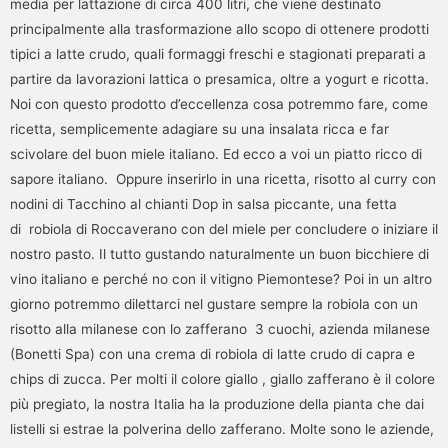
media per lattazione di circa 400 litri, che viene destinato
principalmente alla trasformazione allo scopo di ottenere prodotti
tipici a latte crudo, quali formaggi freschi e stagionati preparati a
partire da lavorazioni lattica o presamica, oltre a yogurt e ricotta.
Noi con questo prodotto d’eccellenza cosa potremmo fare, come
ricetta, semplicemente adagiare su una insalata ricca e far
scivolare del buon miele italiano. Ed ecco a voi un piatto ricco di
sapore italiano. Oppure inserirlo in una ricetta, risotto al curry con
nodini di Tacchino al chianti Dop in salsa piccante, una fetta
di robiola di Roccaverano con del miele per concludere o iniziare il
nostro pasto. Il tutto gustando naturalmente un buon bicchiere di
vino italiano e perché no con il vitigno Piemontese? Poi in un altro
giorno potremmo dilettarci nel gustare sempre la robiola con un
risotto alla milanese con lo zafferano 3 cuochi, azienda milanese
(Bonetti Spa) con una crema di robiola di latte crudo di capra e
chips di zucca. Per molti il colore giallo , giallo zafferano è il colore
più pregiato, la nostra Italia ha la produzione della pianta che dai
listelli si estrae la polverina dello zafferano. Molte sono le aziende,