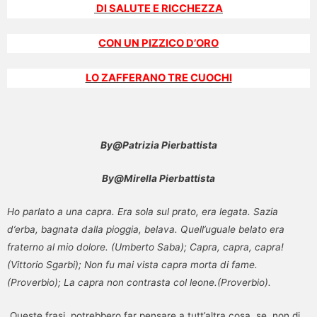
DI SALUTE E RICCHEZZA
CON UN PIZZICO D’ORO
LO ZAFFERANO TRE CUOCHI
By@Patrizia Pierbattista
By@Mirella Pierbattista
Ho parlato a una capra. Era sola sul prato, era legata. Sazia
d’erba, bagnata dalla pioggia, belava. Quell’uguale belato era
fraterno al mio dolore. (Umberto Saba);
Capra, capra, capra!
(Vittorio Sgarbi);
Non fu mai vista capra morta di fame.
(Proverbio); La capra non contrasta col leone.(Proverbio).
Queste frasi potrebbero far pensare a tutt’altra cosa, se non di