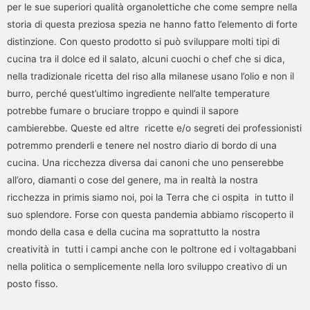
per le sue superiori qualità organolettiche che come sempre nella
storia di questa preziosa spezia ne hanno fatto l’elemento di forte
distinzione. Con questo prodotto si può sviluppare molti tipi di
cucina tra il dolce ed il salato, alcuni cuochi o chef che si dica,
nella tradizionale ricetta del riso alla milanese usano l’olio e non il
burro, perché quest’ultimo ingrediente nell’alte temperature
potrebbe fumare o bruciare troppo e quindi il sapore
cambierebbe. Queste ed altre ricette e/o segreti dei professionisti
potremmo prenderli e tenere nel nostro diario di bordo di una
cucina. Una ricchezza diversa dai canoni che uno penserebbe
all’oro, diamanti o cose del genere, ma in realtà la nostra
ricchezza in primis siamo noi, poi la Terra che ci ospita in tutto il
suo splendore. Forse con questa pandemia abbiamo riscoperto il
mondo della casa e della cucina ma soprattutto la nostra
creatività in tutti i campi anche con le poltrone ed i voltagabbani
nella politica o semplicemente nella loro sviluppo creativo di un
posto fisso.