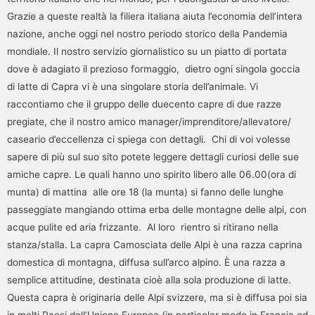
Grazie a queste realtà la filiera italiana aiuta l’economia dell’intera
nazione, anche oggi nel nostro periodo storico della Pandemia
mondiale. Il nostro servizio giornalistico su un piatto di portata
dove è adagiato il prezioso formaggio, dietro ogni singola goccia
di latte di Capra vi è una singolare storia dell’animale. Vi
raccontiamo che il gruppo delle duecento capre di due razze
pregiate, che il nostro amico manager/imprenditore/allevatore/
caseario d’eccellenza ci spiega con dettagli. Chi di voi volesse
sapere di più sul suo sito potete leggere dettagli curiosi delle sue
amiche capre. Le quali hanno uno spirito libero alle 06.00(ora di
munta) di mattina alle ore 18 (la munta) si fanno delle lunghe
passeggiate mangiando ottima erba delle montagne delle alpi, con
acque pulite ed aria frizzante. Al loro rientro si ritirano nella
stanza/stalla. La capra Camosciata delle Alpi è una razza caprina
domestica di montagna, diffusa sull’arco alpino. È una razza a
semplice attitudine, destinata cioè alla sola produzione di latte.
Questa capra è originaria delle Alpi svizzere, ma si è diffusa poi sia