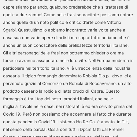
capre stiamo parlando, qualcuno crederebbe che si trattasse di
quelle a due zampe! Come nelle frasi sopracitate possiamo notare
anche quelle di un noto politico e critico d’arte come Vittorio
Sgarbi. Quest’ultimo lo abbiamo incontrato varie volte anche a
casa sua con varie opere di artisti ma soprattutto notiamo che è
anche un buon conoscitore delle prelibatezze territoriali italiane.
Gli altri personaggi delle frasi non potremmo chiederlo ora ma
forse lo avranno assaporato nelle loro vite. Nell’Europa moderna in
particolare nel territorio italiano, vi è un’eccellenza della industria
casearia il tipico formaggio denominato Robiola D.o.p. dove ci è
pervenuto grazie al Consorzio de Robiola di Roccaverano, un alto
prodotto caseario la robiola di latta crudo di Capra. Questo
formaggio è tra i top dei nostri prodotti italiani, che nelle
migliaia tavole nelle case, nei ristoranti è ed era servito prima del
Covid 19. Però non possiamo che accennare al fatto che durante
questa pandemia Covid 19 il sistema Ho.Re.Ca. è andato in Tilt,
nel senso della parola. Ossia con tutti i Dpcm fatti dal Premier
Conte, si sono susseguiti aperture e chiusure dei locali sul