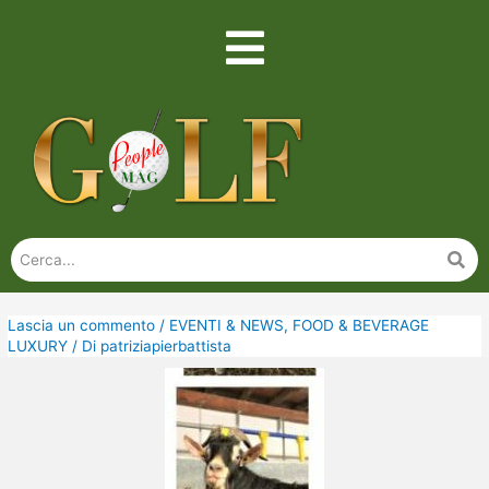
Lascia un commento
/
EVENTI & NEWS
,
FOOD & BEVERAGE
LUXURY
/ Di
patriziapierbattista