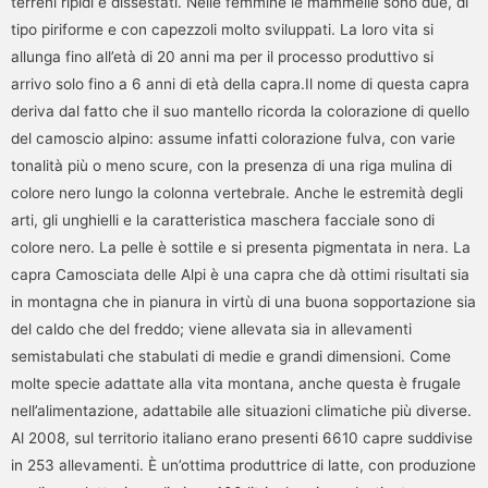
terreni ripidi e dissestati. Nelle femmine le mammelle sono due, di
tipo piriforme e con capezzoli molto sviluppati. La loro vita si
allunga fino all’età di 20 anni ma per il processo produttivo si
arrivo solo fino a 6 anni di età della capra.Il nome di questa capra
deriva dal fatto che il suo mantello ricorda la colorazione di quello
del camoscio alpino: assume infatti colorazione fulva, con varie
tonalità più o meno scure, con la presenza di una riga mulina di
colore nero lungo la colonna vertebrale. Anche le estremità degli
arti, gli unghielli e la caratteristica maschera facciale sono di
colore nero. La pelle è sottile e si presenta pigmentata in nera. La
capra Camosciata delle Alpi è una capra che dà ottimi risultati sia
in montagna che in pianura in virtù di una buona sopportazione sia
del caldo che del freddo; viene allevata sia in allevamenti
semistabulati che stabulati di medie e grandi dimensioni. Come
molte specie adattate alla vita montana, anche questa è frugale
nell’alimentazione, adattabile alle situazioni climatiche più diverse.
Al 2008, sul territorio italiano erano presenti 6610 capre suddivise
in 253 allevamenti. È un’ottima produttrice di latte, con produzione