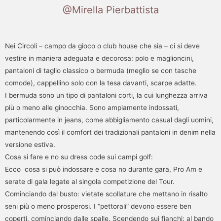
@Mirella Pierbattista
Nei Circoli – campo da gioco o club house che sia – ci si deve
vestire in maniera adeguata e decorosa: polo e maglioncini,
pantaloni di taglio classico o bermuda (meglio se con tasche
comode), cappellino solo con la tesa davanti, scarpe adatte.
I bermuda sono un tipo di pantaloni corti, la cui lunghezza arriva
più o meno alle ginocchia. Sono ampiamente indossati,
particolarmente in jeans, come abbigliamento casual dagli uomini,
mantenendo così il comfort dei tradizionali pantaloni in denim nella
versione estiva.
Cosa si fare e no su dress code sui campi golf:
Ecco cosa si può indossare e cosa no durante gara, Pro Am e
serate di gala legate al singola competizione del Tour.
Cominciando dal busto: vietate scollature che mettano in risalto
seni più o meno prosperosi. I “pettorali” devono essere ben
coperti, cominciando dalle spalle. Scendendo sui fianchi: al bando