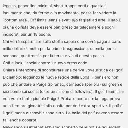
leggins, gonnelline minimal, short troppo corti e qualsiasi
indumento che, da fermo o in movimento, possa far vedere la
“bottom area”. Off limits jeans slavati e/o tagliati ad arte. Il lato B
di una golfista deve essere ben difeso da telecamere e sogni
indiscreti per un 18 buche.
Chi vorrà risparmiare sulla stoffa sappia che dovrà pagarla cara:
mille dollari di multa per la prima trasgressione, duemila per la
seconda, quattromila per la terza e via di questo passo.
Golf e look, i social contro il nuovo dress code
Chiara l’intenzione di scongiurare una deriva voyeuristica del golf.
Diciamolo: leggendo le nuove regole della Lpga, il pensiero non
può che andare a Paige Spiranac, carneade (per ora) sul green e
sex bomb sui social (oltre un milione di followers). Il golf femminile
non vuole tante piccole Paige? Probabilmente no: la Lpga prova
ad a fermare giocatrici alla ribalta per doti extra-sportive. Il golf è
il golf, moda e showbiz sono altro. Le belle del golf devono essere
tali anche coperte.
Navigando su internet abbiamo scoperto delle notizie riguardanti i