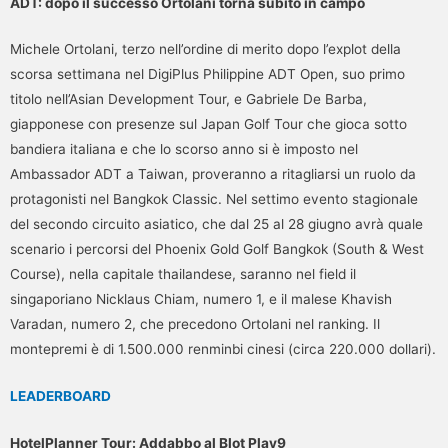
ADT: dopo il successo Ortolani torna subito in campo
Michele Ortolani, terzo nell’ordine di merito dopo l’explot della
scorsa settimana nel DigiPlus Philippine ADT Open, suo primo
titolo nell’Asian Development Tour, e Gabriele De Barba,
giapponese con presenze sul Japan Golf Tour che gioca sotto
bandiera italiana e che lo scorso anno si è imposto nel
Ambassador ADT a Taiwan, proveranno a ritagliarsi un ruolo da
protagonisti nel Bangkok Classic. Nel settimo evento stagionale
del secondo circuito asiatico, che dal 25 al 28 giugno avrà quale
scenario i percorsi del Phoenix Gold Golf Bangkok (South & West
Course), nella capitale thailandese, saranno nel field il
singaporiano Nicklaus Chiam, numero 1, e il malese Khavish
Varadan, numero 2, che precedono Ortolani nel ranking. Il
montepremi è di 1.500.000 renminbi cinesi (circa 220.000 dollari).
LEADERBOARD
HotelPlanner Tour: Addabbo al Blot Play9