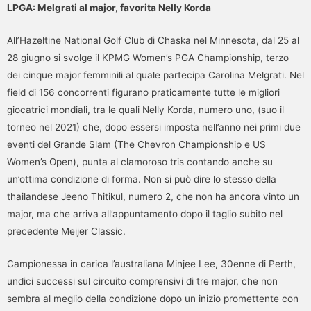
LPGA: Melgrati al major, favorita Nelly Korda
All’Hazeltine National Golf Club di Chaska nel Minnesota, dal 25 al
28 giugno si svolge il KPMG Women’s PGA Championship, terzo
dei cinque major femminili al quale partecipa Carolina Melgrati. Nel
field di 156 concorrenti figurano praticamente tutte le migliori
giocatrici mondiali, tra le quali Nelly Korda, numero uno, (suo il
torneo nel 2021) che, dopo essersi imposta nell’anno nei primi due
eventi del Grande Slam (The Chevron Championship e US
Women’s Open), punta al clamoroso tris contando anche su
un’ottima condizione di forma. Non si può dire lo stesso della
thailandese Jeeno Thitikul, numero 2, che non ha ancora vinto un
major, ma che arriva all’appuntamento dopo il taglio subito nel
precedente Meijer Classic.
Campionessa in carica l’australiana Minjee Lee, 30enne di Perth,
undici successi sul circuito comprensivi di tre major, che non
sembra al meglio della condizione dopo un inizio promettente con