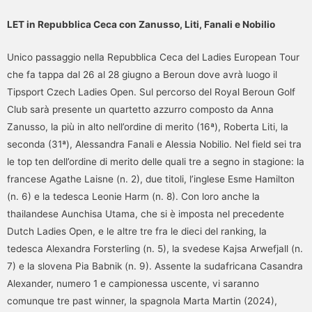
LET in Repubblica Ceca con Zanusso, Liti, Fanali e Nobilio
Unico passaggio nella Repubblica Ceca del Ladies European Tour
che fa tappa dal 26 al 28 giugno a Beroun dove avrà luogo il
Tipsport Czech Ladies Open. Sul percorso del Royal Beroun Golf
Club sarà presente un quartetto azzurro composto da Anna
Zanusso, la più in alto nell’ordine di merito (16ª), Roberta Liti, la
seconda (31ª), Alessandra Fanali e Alessia Nobilio. Nel field sei tra
le top ten dell’ordine di merito delle quali tre a segno in stagione: la
francese Agathe Laisne (n. 2), due titoli, l’inglese Esme Hamilton
(n. 6) e la tedesca Leonie Harm (n. 8). Con loro anche la
thailandese Aunchisa Utama, che si è imposta nel precedente
Dutch Ladies Open, e le altre tre fra le dieci del ranking, la
tedesca Alexandra Forsterling (n. 5), la svedese Kajsa Arwefjall (n.
7) e la slovena Pia Babnik (n. 9). Assente la sudafricana Casandra
Alexander, numero 1 e campionessa uscente, vi saranno
comunque tre past winner, la spagnola Marta Martin (2024),