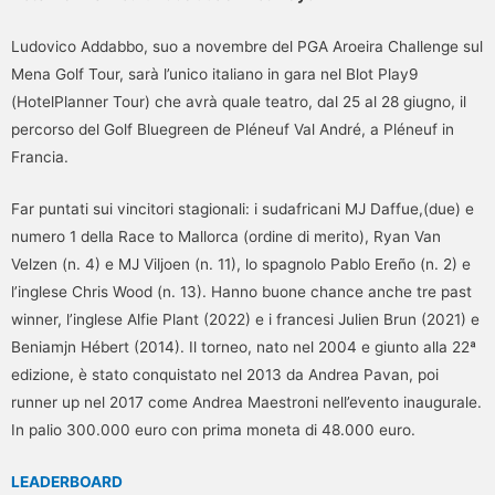
Ludovico Addabbo, suo a novembre del PGA Aroeira Challenge sul
Mena Golf Tour, sarà l’unico italiano in gara nel Blot Play9
(HotelPlanner Tour) che avrà quale teatro, dal 25 al 28 giugno, il
percorso del Golf Bluegreen de Pléneuf Val André, a Pléneuf in
Francia.
Far puntati sui vincitori stagionali: i sudafricani MJ Daffue,(due) e
numero 1 della Race to Mallorca (ordine di merito), Ryan Van
Velzen (n. 4) e MJ Viljoen (n. 11), lo spagnolo Pablo Ereño (n. 2) e
l’inglese Chris Wood (n. 13). Hanno buone chance anche tre past
winner, l’inglese Alfie Plant (2022) e i francesi Julien Brun (2021) e
Beniamjn Hébert (2014). Il torneo, nato nel 2004 e giunto alla 22ª
edizione, è stato conquistato nel 2013 da Andrea Pavan, poi
runner up nel 2017 come Andrea Maestroni nell’evento inaugurale.
In palio 300.000 euro con prima moneta di 48.000 euro.
LEADERBOARD