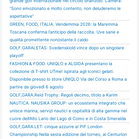
grande golf internazionale nel circolo brianzolo. Camera:
“Sono emozionato e molto contento, non deluderemo le
aspettative”
GREEN, FOOD, ITALIA. Vendemmia 2026: la Maremma
Toscana conferma l’anticipo della raccolta. Uve sane e
qualità promettente nonostante il caldo
GOLF.GARALETAS: Svedenskiold vince dopo un singolare
playoff
FASHION & FOOD. UNIQLO e ALGIDA presentano la
collezione di T-shirt UTme! ispirata agli iconici gelati.
Disponibile presso lo store UNIQLO Via del Corso a Roma a
partire da giovedì 6 agosto
GOLF,GARA.Reid Trophy: Regoli decimo, titolo a Karim
NAUTICA. NAUSIKA GROUP: un ecosistema integrato che
unisce marina, servizi nautici e ospitalità di alta gamma nel
cuore dell’Alto Lario del Lago di Como e in Costa Smeralda
GOLF,GARA.LET: cinque azzurre al PIF London
Championship Nella sesta edizione del torneo, al Centurion