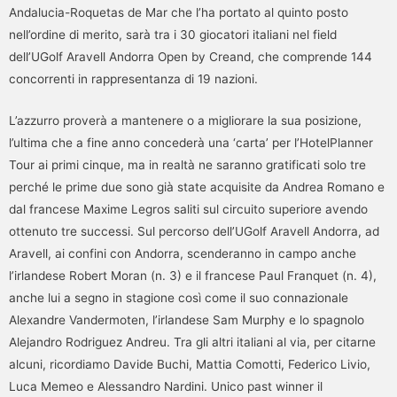
Andalucia-Roquetas de Mar che l’ha portato al quinto posto
nell’ordine di merito, sarà tra i 30 giocatori italiani nel field
dell’UGolf Aravell Andorra Open by Creand, che comprende 144
concorrenti in rappresentanza di 19 nazioni.
L’azzurro proverà a mantenere o a migliorare la sua posizione,
l’ultima che a fine anno concederà una ‘carta’ per l’HotelPlanner
Tour ai primi cinque, ma in realtà ne saranno gratificati solo tre
perché le prime due sono già state acquisite da Andrea Romano e
dal francese Maxime Legros saliti sul circuito superiore avendo
ottenuto tre successi. Sul percorso dell’UGolf Aravell Andorra, ad
Aravell, ai confini con Andorra, scenderanno in campo anche
l’irlandese Robert Moran (n. 3) e il francese Paul Franquet (n. 4),
anche lui a segno in stagione così come il suo connazionale
Alexandre Vandermoten, l’irlandese Sam Murphy e lo spagnolo
Alejandro Rodriguez Andreu. Tra gli altri italiani al via, per citarne
alcuni, ricordiamo Davide Buchi, Mattia Comotti, Federico Livio,
Luca Memeo e Alessandro Nardini. Unico past winner il