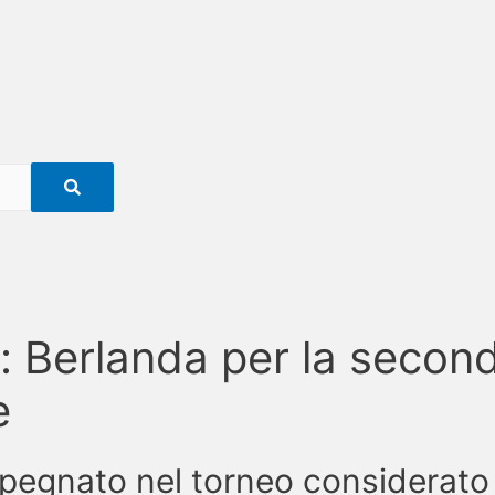
 Berlanda per la second
e
mpegnato nel torneo considerat