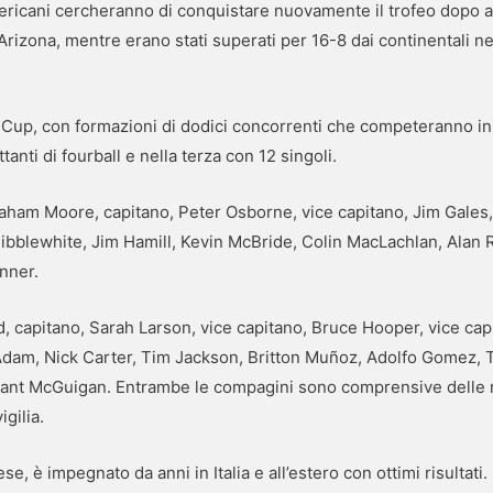
ericani cercheranno di conquistare nuovamente il trofeo dopo a
Arizona, mentre erano stati superati per 16-8 dai continentali ne
r Cup, con formazioni di dodici concorrenti che competeranno in
anti di fourball e nella terza con 12 singoli.
ham Moore, capitano, Peter Osborne, vice capitano, Jim Gales, 
bblewhite, Jim Hamill, Kevin McBride, Colin MacLachlan, Alan R
nner.
 capitano, Sarah Larson, vice capitano, Bruce Hooper, vice cap
am, Nick Carter, Tim Jackson, Britton Muñoz, Adolfo Gomez, Tri
ant McGuigan. Entrambe le compagini sono comprensive delle ri
gilia.
e, è impegnato da anni in Italia e all’estero con ottimi risultati.