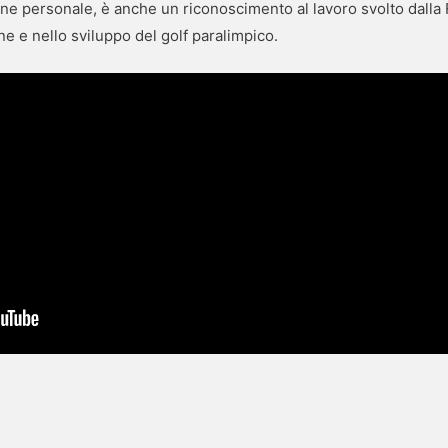
ione personale, è anche un riconoscimento al lavoro svolto dalla 
e e nello sviluppo del golf paralimpico.