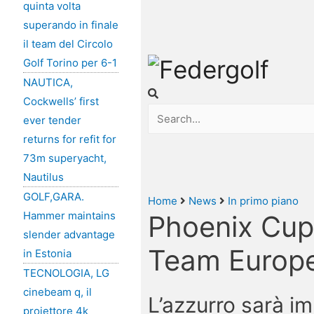
quinta volta
superando in finale
il team del Circolo
Golf Torino per 6-1
NAUTICA,
Cockwells’ first
ever tender
returns for refit for
73m superyacht,
Nautilus
GOLF,GARA.
Home
News
In primo piano
Hammer maintains
Phoenix Cup:
slender advantage
Team Europ
in Estonia
TECNOLOGIA, LG
cinebeam q, il
L’azzurro sarà i
proiettore 4k