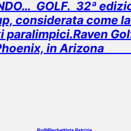
DO… GOLF. 32ª edizio
p, considerata come l
ti paralimpici.Raven Gol
Phoenix, in Arizon
By@Pierbattista Patrizia