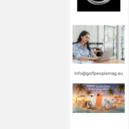
Info@golfpeoplemag.eu