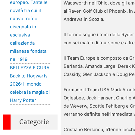
europeo. Tante le
Wadsworth nell’Ohio, dove gli am
novità tra cui il
al Raven Golf Club di Phoenix, in 
nuovo trofeo
Andrews in Scozia.
disegnato in
Il torneo segue i temi della Ryde
esclusiva
con sei match di foursome e altrett
dall’azienda
milanese fondata
Il Team Europe è composto da Gra
nel 1919.
Berlanda, Amanda Large, Derek Ki
BELLEZZA E CURA,
Cassidy, Glen Jackson e Doug Pe
Back to Hogwarts
2026: Il mondo
Formano il Team USA Mark Arnold,
celebra la magia di
Oglesbee, Jack Hansen, Charlie Ad
Harry Potter
de Weverw, Scottie Fehlberg e Gr
verranno definite nell’immediata vi
Categorie
Cristiano Berlanda, 51enne lecches