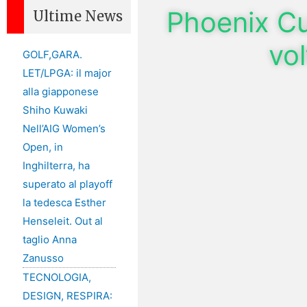
Phoenix Cu
Ultime News
vo
GOLF,GARA.
LET/LPGA: il major
alla giapponese
Shiho Kuwaki
Nell’AIG Women’s
Open, in
Inghilterra, ha
superato al playoff
la tedesca Esther
Henseleit. Out al
taglio Anna
Zanusso
TECNOLOGIA,
DESIGN, RESPIRA: