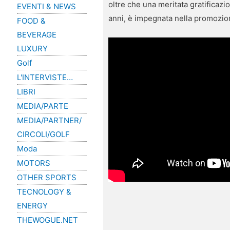
oltre che una meritata gratificaz
EVENTI & NEWS
anni, è impegnata nella promozion
FOOD &
BEVERAGE
LUXURY
Golf
L'INTERVISTE…
LIBRI
MEDIA/PARTE
MEDIA/PARTNER/
CIRCOLI/GOLF
Moda
MOTORS
OTHER SPORTS
TECNOLOGY &
ENERGY
THEWOGUE.NET