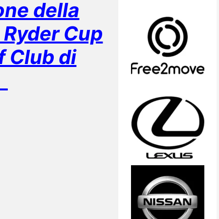
ne della
a Ryder Cup
f Club di
a