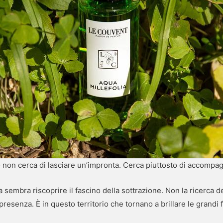
 non cerca di lasciare un’impronta. Cerca piuttosto di accompa
sembra riscoprire il fascino della sottrazione. Non la ricerca del
resenza. È in questo territorio che tornano a brillare le grandi