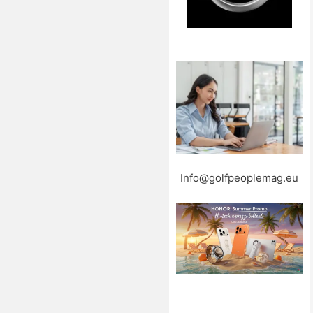
Info@golfpeoplemag.eu