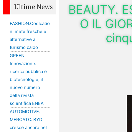
BEAUTY. E
Ultime News
O IL GIO
FASHION.Coolcatio
n: mete fresche e
cinq
alternative al
turismo caldo
GREEN.
Innovazione:
ricerca pubblica e
biotecnologie, il
nuovo numero
della rivista
scientifica ENEA
AUTOMOTIVE.
MERCATO. BYD
cresce ancora nel