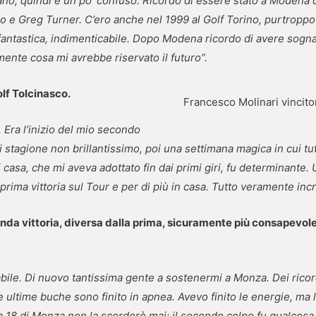
tano, quindi è un po’ confuso. Ricordo di essere stato a Modena 
lo e Greg Turner. C’ero anche nel 1999 al Golf Torino, purtropp
tastica, indimenticabile. Dopo Modena ricordo di avere sognat
mente cosa mi avrebbe riservato il futuro”.
olf Tolcinasco.
Francesco Molinari vincit
. Era l’inizio del mio secondo
i stagione non brillantissimo, poi una settimana magica in cui tu
di casa, che mi aveva adottato fin dai primi giri, fu determinant
prima vittoria sul Tour e per di più in casa. Tutto veramente incr
onda vittoria, diversa dalla prima, sicuramente più consapevole
cabile. Di nuovo tantissima gente a sostenermi a Monza.
Dei ricor
 ultime buche sono finito in apnea. Avevo finito le energie, ma l
. La 18 di Monza non la scorderò mai: il secondo colpo fu qualco