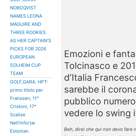
NORDQVIST
NAMES LEONA
MAGUIRE AND
THREE ROOKIES
AS HER CAPTAIN’S
PICKS FOR 2026
Emozioni e fantas
EUROPEAN
Tolcinasco e 20
SOLHEIM CUP
TEAM
d’Italia Francesc
GOLF,GARA. HPT:
sarebbe il coron
primo titolo per
Franssen, 11°
pubblico numeros
Cristoni, 17°
vedere lo swing i
Scalise
Nell’Infortar
Beh, direi che qui non devo fare 
Estonian