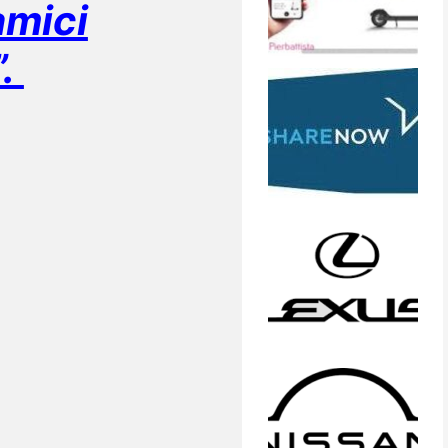
amici
”.