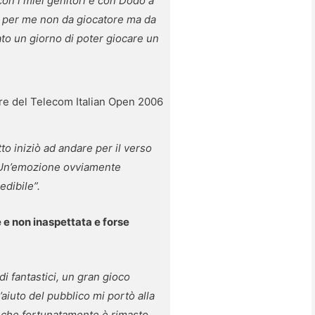
con i miei genitori e con Dodo a
o per me non da giocatore ma da
o un giorno di poter giocare un
ore del Telecom Italian Open 2006
tto iniziò
ad andare per il verso
e. Un’emozione ovviamente
edibile”.
 e non inaspettata e forse
di fantastici, un gran gioco
’aiuto del pubblico mi portò alla
sa che fortunatamente è rimasto