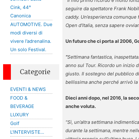
“Il mio primo ricordo è molto lon
Cink, 44°
seguire da spettatore Frank Nobi
Canonica
caddy.
Un’esperienza comunque fan
AUTOMOTIVE. Due
Open d’Italia, senza sapere ovvia
modi diversi di
Un futuro che ci porta al 2006, G
vivere l’adrenalina.
Un solo Festival.
“
Settimana fantastica, inaspettata
anno sul Tour. Ricordo un inizio d
Categorie
giusto. Il sostegno del pubblico 
bellissima anche perché arrivò la 
EVENTI & NEWS
Dieci anni dopo, nel 2016, la sec
FOOD &
anche voluta.
BEVERAGE
LUXURY
“Sì, un’altra settimana indimenti
Golf
durante la settimana, mentre nelle
L'INTERVISTE…
vittoria proprio sull’ultima buca