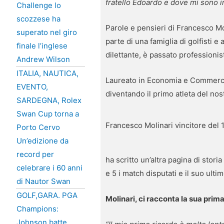
fratello Edoardo e dove mi sono i
Challenge lo
scozzese ha
Parole e pensieri di Francesco Mo
superato nel giro
parte di una famiglia di golfisti e
finale l’inglese
dilettante, è passato professionis
Andrew Wilson
ITALIA, NAUTICA,
Laureato in Economia e Commercio a
EVENTO,
diventando il primo atleta del n
SARDEGNA, Rolex
Swan Cup torna a
Francesco Molinari vincitore de
Porto Cervo
Un’edizione da
record per
ha scritto un’altra pagina di stori
celebrare i 60 anni
e 5 i match disputati e il suo ulti
di Nautor Swan
GOLF,GARA. PGA
Molinari, ci racconta la sua prima
Champions:
Johnson batte