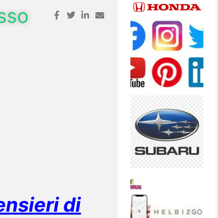
esso
sieri di