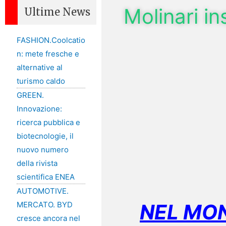
Molinari i
Ultime News
FASHION.Coolcatio
n: mete fresche e
alternative al
turismo caldo
GREEN.
Innovazione:
ricerca pubblica e
biotecnologie, il
nuovo numero
della rivista
scientifica ENEA
AUTOMOTIVE.
NEL MOND
MERCATO. BYD
cresce ancora nel