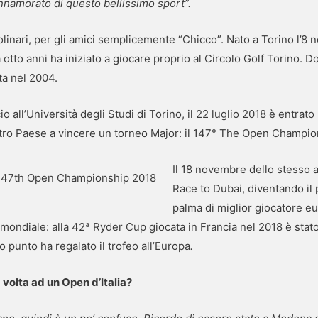
nnamorato di questo bellissimo sport”.
linari, per gli amici semplicemente “Chicco”. Nato a Torino l’8
 a otto anni ha iniziato a giocare proprio al Circolo Golf Torino. D
ta nel 2004.
ll’Università degli Studi di Torino, il 22 luglio 2018 è entrato ne
ostro Paese a vincere un torneo Major: il 147° The Open Champio
Il 18 novembre dello stesso 
l 147th Open Championship 2018
Race to Dubai, diventando il 
palma di miglior giocatore 
a mondiale: alla 42ª Ryder Cup giocata in Francia nel 2018 è stato
mo punto ha regalato il trofeo all’Europa
.
 volta ad un Open d’Italia?