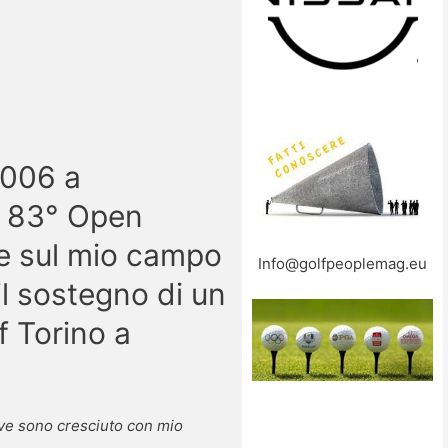
2006 a
s 83° Open
ere sul mio campo
Info@golfpeoplemag.eu
l sostegno di un
f Torino a
ove sono cresciuto con mio