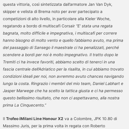
questa vittoria, così sintetizzata dall’armatore Jan Van Dyk,
skipper e velista di Brema noto per aver partecipato a
competizioni di alto livello, in particolare alla Kieler Woche,
regatando a bordo di multiscafi Corsair
“E’ stata una regata
bagnata, molto difficile e impegnativa, i multiscafi per correre
hanno bisogno di molto vento e quello l’abbiamo avuto, ma prima
del passaggio di Sansego il maestrale ci ha penalizzati, perché
scendere a bordi per noi è molto impegnativo. Il tratto dopo le
Tremiti ci ha invece favoriti, abbiamo scelto di tenerci in una
fascia centrale dell’Adriatico per la risalita, in cui abbiamo trovato
condizioni ideali per noi, non avremmo avuto chances navigando
lungo la costa. Ringrazio i membri del mio team, Daniel Labhart e
Jasper Marwege che ha scelto la tattica giusta e ci ha permesso
questo bellissimo risultato, che non ci aspettavamo, alla nostra
prima La Cinquecento.”
Il
Trofeo iMilani Line Honour X2
va a Colombre, JPK 10.80 di
Massimo Juris, per la prima volta in regata con Roberto