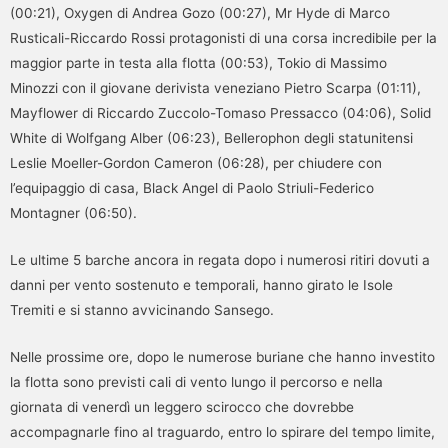
(00:21), Oxygen di Andrea Gozo (00:27), Mr Hyde di Marco
Rusticali-Riccardo Rossi protagonisti di una corsa incredibile per la
maggior parte in testa alla flotta (00:53), Tokio di Massimo
Minozzi con il giovane derivista veneziano Pietro Scarpa (01:11),
Mayflower di Riccardo Zuccolo-Tomaso Pressacco (04:06), Solid
White di Wolfgang Alber (06:23), Bellerophon degli statunitensi
Leslie Moeller-Gordon Cameron (06:28), per chiudere con
l’equipaggio di casa, Black Angel di Paolo Striuli-Federico
Montagner (06:50).
Le ultime 5 barche ancora in regata dopo i numerosi ritiri dovuti a
danni per vento sostenuto e temporali, hanno girato le Isole
Tremiti e si stanno avvicinando Sansego.
Nelle prossime ore, dopo le numerose buriane che hanno investito
la flotta sono previsti cali di vento lungo il percorso e nella
giornata di venerdì un leggero scirocco che dovrebbe
accompagnarle fino al traguardo, entro lo spirare del tempo limite,