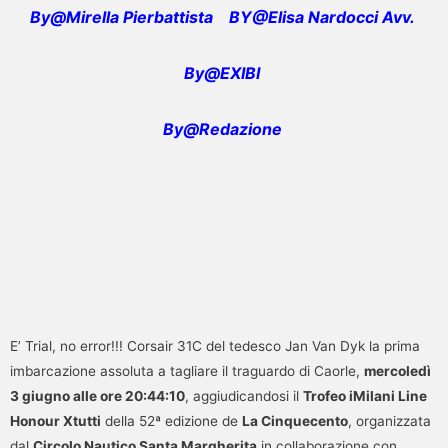
By@Mirella Pierbattista
BY@Elisa Nardocci Avv.
By@EXIBI
By@Redazione
E’ Trial, no error!!! Corsair 31C del tedesco Jan Van Dyk la prima
imbarcazione assoluta a tagliare il traguardo di Caorle,
mercoledì
3 giugno alle ore 20:44:10
, aggiudicandosi il
Trofeo iMilani Line
Honour Xtutti
della 52ª edizione de
La Cinquecento
, organizzata
dal
Circolo Nautico Santa Margherita
in collaborazione con