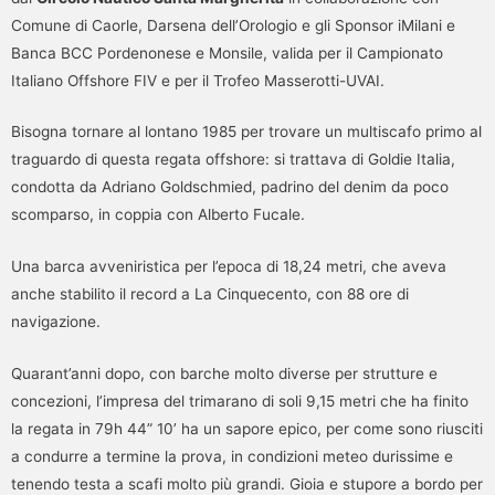
Comune di Caorle, Darsena dell’Orologio e gli Sponsor iMilani e
Banca BCC Pordenonese e Monsile, valida per il Campionato
Italiano Offshore FIV e per il Trofeo Masserotti-UVAI.
Bisogna tornare al lontano 1985 per trovare un multiscafo primo al
traguardo di questa regata offshore: si trattava di Goldie Italia,
condotta da Adriano Goldschmied, padrino del denim da poco
scomparso, in coppia con Alberto Fucale.
Una barca avveniristica per l’epoca di 18,24 metri, che aveva
anche stabilito il record a La Cinquecento, con 88 ore di
navigazione.
Quarant’anni dopo, con barche molto diverse per strutture e
concezioni, l’impresa del trimarano di soli 9,15 metri che ha finito
la regata in 79h 44” 10’ ha un sapore epico, per come sono riusciti
a condurre a termine la prova, in condizioni meteo durissime e
tenendo testa a scafi molto più grandi. Gioia e stupore a bordo per