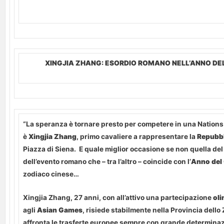
XINGJIA ZHANG: ESORDIO ROMANO NELL’ANNO DE
“La speranza è tornare presto per competere in una Nations 
è
Xingjia Zhang
, primo cavaliere a rappresentare la
Repubbl
Piazza di Siena. E quale miglior occasione se non quella de
dell’evento romano che – tra l’altro – coincide con l’
Anno del 
zodiaco cinese…
Xingjia Zhang, 27 anni, con all’attivo una partecipazione
oli
agli
Asian Games
, risiede stabilmente nella Provincia dello
affronta le trasferte europee sempre con grande determinaz