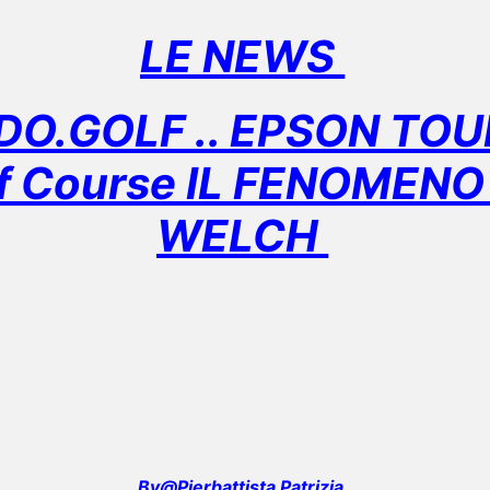
LE NEWS
O.GOLF .. EPSON TOU
f Course IL FENOMENO
WELCH
By@Pierbattista Patrizia