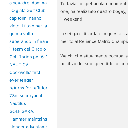
a squadre: domina
Tuttavia, lo spettacolare momento 
l’Olgiata Golf Club I
one, ha realizzato quattro bogey, 
capitolini hanno
il weekend.
vinto il titolo per la
In sei gare disputate in questa st
quinta volta
merito al Reliance Matrix Champio
superando in finale
il team del Circolo
Welch, che attualmente occupa la 7
Golf Torino per 6-1
positivo del suo splendido colpo 
NAUTICA,
Cockwells’ first
ever tender
returns for refit for
73m superyacht,
Nautilus
GOLF,GARA.
Hammer maintains
slender advantage