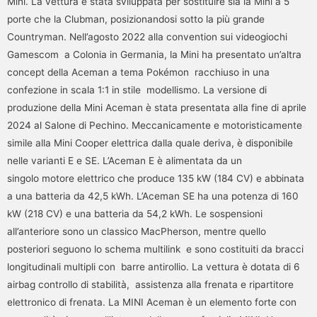
Mini. La vettura è stata sviluppata per sostituire sia la Mini a 5
porte che la Clubman, posizionandosi sotto la più grande
Countryman. Nell’agosto 2022 alla convention sui videogiochi
Gamescom a Colonia in Germania, la Mini ha presentato un’altra
concept della Aceman a tema Pokémon racchiuso in una
confezione in scala 1:1 in stile modellismo. La versione di
produzione della Mini Aceman è stata presentata alla fine di aprile
2024 al Salone di Pechino. Meccanicamente e motoristicamente
simile alla Mini Cooper elettrica dalla quale deriva, è disponibile
nelle varianti E e SE. L’Aceman E è alimentata da un
singolo motore elettrico che produce 135 kW (184 CV) e abbinata
a una batteria da 42,5 kWh. L’Aceman SE ha una potenza di 160
kW (218 CV) e una batteria da 54,2 kWh. Le sospensioni
all’anteriore sono un classico MacPherson, mentre quello
posteriori seguono lo schema multilink e sono costituiti da bracci
longitudinali multipli con barre antirollio. La vettura è dotata di 6
airbag controllo di stabilità, assistenza alla frenata e ripartitore
elettronico di frenata. La MINI Aceman è un elemento forte con