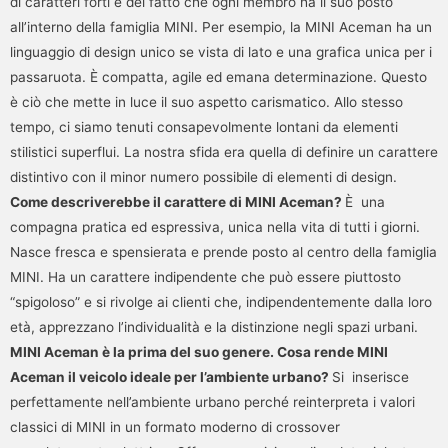
di caratteri forti e del fatto che ogni membro ha il suo posto
all’interno della famiglia MINI. Per esempio, la MINI Aceman ha un
linguaggio di design unico se vista di lato e una grafica unica per i
passaruota. È compatta, agile ed emana determinazione. Questo
è ciò che mette in luce il suo aspetto carismatico. Allo stesso
tempo, ci siamo tenuti consapevolmente lontani da elementi
stilistici superflui. La nostra sfida era quella di definire un carattere
distintivo con il minor numero possibile di elementi di design.
Come descriverebbe il carattere di MINI Aceman?
È una
compagna pratica ed espressiva, unica nella vita di tutti i giorni.
Nasce fresca e spensierata e prende posto al centro della famiglia
MINI. Ha un carattere indipendente che può essere piuttosto
“spigoloso” e si rivolge ai clienti che, indipendentemente dalla loro
età, apprezzano l’individualità e la distinzione negli spazi urbani.
MINI Aceman è la prima del suo genere. Cosa rende MINI
Aceman il veicolo ideale per l’ambiente urbano?
Si inserisce
perfettamente nell’ambiente urbano perché reinterpreta i valori
classici di MINI in un formato moderno di crossover