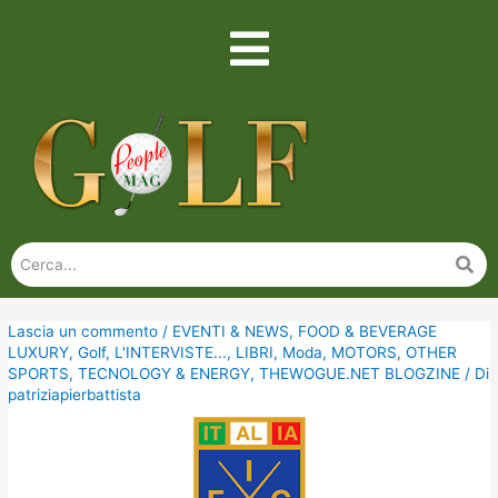
Lascia un commento
/
EVENTI & NEWS
,
FOOD & BEVERAGE
LUXURY
,
Golf
,
L'INTERVISTE...
,
LIBRI
,
Moda
,
MOTORS
,
OTHER
SPORTS
,
TECNOLOGY & ENERGY
,
THEWOGUE.NET BLOGZINE
/ Di
patriziapierbattista