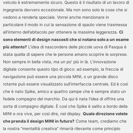
veicolo è estremamente sicuro. Questo è il risultato di un lavoro di
ingegneria davvero eccezionale. Ma non sono solo le cose che si
vedono a renderla speciale. Vorrei anche menzionare in
particolare il modo in cui la sensazione di spazio viene trasmessa
all’interno dell’abitacolo per ottenere la massima leggerezza.
Ci
sono elementi di design nascosti che si notano solo a un esame
più attento?
L’idea di nascondere delle piccole uova di Pasqua è
stata quella di sapere che le persone amano scoprire le sorprese.
Non sempre in bella vista, ma un po’ più in là. L’innovazione
digitale consente questo tipo di gioco: ad esempio, la freccia di
navigazione può essere una piccola MINI, o un grande disco
rotante può essere visualizzato sull’interfaccia centrale. Ed è così
che è nato Spike, amico a quattro zampe che è sempre stato un
fedele compagno del marchio. Da qui è nata l’idea di offrire una
sorta di compagno digitale. È così che Spike è salito a bordo della
MINI e ora vive, per così dire, nel display.
Quale direzione volete
che prenda il design MINI in futuro?
Come team, crediamo che
la nostra “mentalità creativa” rimarrà rilevante come principio