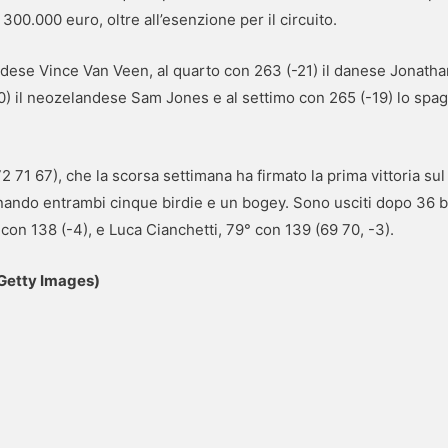
00.000 euro, oltre all’esenzione per il circuito.
andese Vince Van Veen, al quarto con 263 (-21) il danese Jonat
0) il neozelandese Sam Jones e al settimo con 265 (-19) lo sp
 72 71 67), che la scorsa settimana ha firmato la prima vittoria s
gnando entrambi cinque birdie e un bogey. Sono usciti dopo 36 
con 138 (-4), e Luca Cianchetti, 79° con 139 (69 70, -3).
(Getty Images)