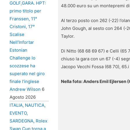
GOLF,GARA. HPT:
48.000 euro su un montepremi di 3
primo titolo per
Franssen, 11°
Al terzo posto con 262 (-22) l’ol
Cristoni, 17°
John Gough, al sesto con 264 (-2
Scalise
Taylor.
Nell’Infortar
Estonian
Di Nitto (68 68 69 67) e Celli (65
Challenge lo
chiuso la gara con un 67 (-4) se
scozzese ha
Jacopo Vecchi Fossa (68 70), 65.i 
superato nel giro
Nella foto: Anders Emil Ejlersen 
finale l’inglese
Andrew Wilson
6
Agosto 2026
ITALIA, NAUTICA,
EVENTO,
SARDEGNA, Rolex
Swan Cup torna a