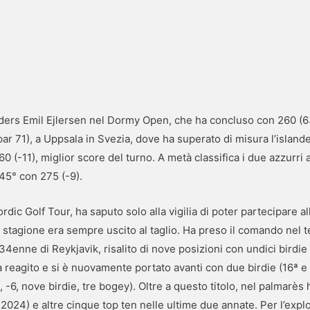
nders Emil Ejlersen nel Dormy Open, che ha concluso con 260 (6
par 71), a Uppsala in Svezia, dove ha superato di misura l’isla
0 (-11), miglior score del turno. A metà classifica i due azzurri 
 45° con 275 (-9).
rdic Golf Tour, ha saputo solo alla vigilia di poter partecipare a
 stagione era sempre uscito al taglio. Ha preso il comando nel t
34enne di Reykjavik, risalito di nove posizioni con undici birdi
a reagito e si è nuovamente portato avanti con due birdie (16ª e
5, -6, nove birdie, tre bogey). Oltre a questo titolo, nel palmar
2024) e altre cinque top ten nelle ultime due annate. Per l’expl