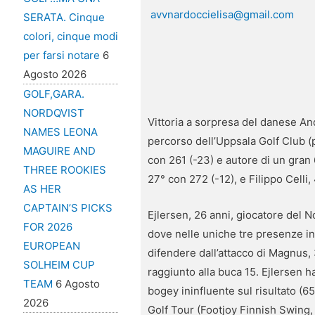
avvnardoccielisa@gmail.com
SERATA. Cinque
colori, cinque modi
per farsi notare
6
Agosto 2026
GOLF,GARA.
NORDQVIST
Vittoria a sorpresa del danese A
NAMES LEONA
percorso dell’Uppsala Golf Club (
MAGUIRE AND
con 261 (-23) e autore di un gran 6
THREE ROOKIES
27° con 272 (-12), e Filippo Celli,
AS HER
CAPTAIN’S PICKS
Ejlersen, 26 anni, giocatore del No
FOR 2026
dove nelle uniche tre presenze in
EUROPEAN
difendere dall’attacco di Magnus, 
SOLHEIM CUP
raggiunto alla buca 15. Ejlersen h
TEAM
6 Agosto
bogey ininfluente sul risultato (6
2026
Golf Tour (Footjoy Finnish Swing, 