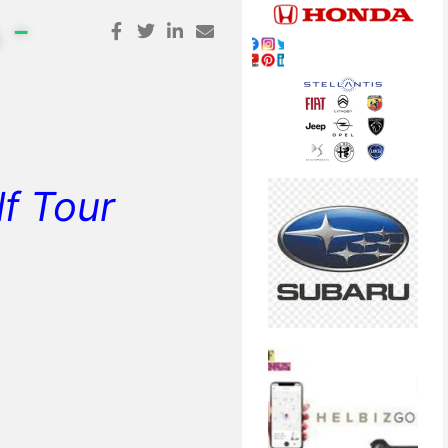
 -
f Tour