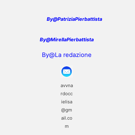
By
@
PatriziaPierbattista
By@MirellaPierbattista
By@La redazione
avvna
rdocc
ielisa
@gm
ail.co
m