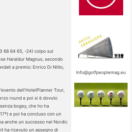
3 68 64 65, -24) colpo sul
ndese Haraldur Magnus, secondo
andati a premio: Enrico Di Nitto,
Info@golfpeoplemag.eu
ll’evento dell’HotelPlanner Tour,
erzo round e poi si è dovuto
e senza bogey, che ho ha
 17ª) e poi ha concluso con un
ès ha anche un successo nel Nordic
oit ha ricevuto un assegno di