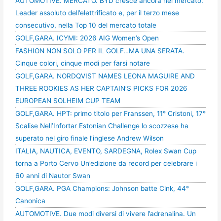
AUTOMOTIVE. MERCATO. BYD cresce ancora nel mercato.
Leader assoluto dell’elettrificato e, per il terzo mese
consecutivo, nella Top 10 del mercato totale
GOLF,GARA. ICYMI: 2026 AIG Women’s Open
FASHION NON SOLO PER IL GOLF…MA UNA SERATA.
Cinque colori, cinque modi per farsi notare
GOLF,GARA. NORDQVIST NAMES LEONA MAGUIRE AND
THREE ROOKIES AS HER CAPTAIN’S PICKS FOR 2026
EUROPEAN SOLHEIM CUP TEAM
GOLF,GARA. HPT: primo titolo per Franssen, 11° Cristoni, 17°
Scalise Nell’Infortar Estonian Challenge lo scozzese ha
superato nel giro finale l’inglese Andrew Wilson
ITALIA, NAUTICA, EVENTO, SARDEGNA, Rolex Swan Cup
torna a Porto Cervo Un’edizione da record per celebrare i
60 anni di Nautor Swan
GOLF,GARA. PGA Champions: Johnson batte Cink, 44°
Canonica
AUTOMOTIVE. Due modi diversi di vivere l’adrenalina. Un