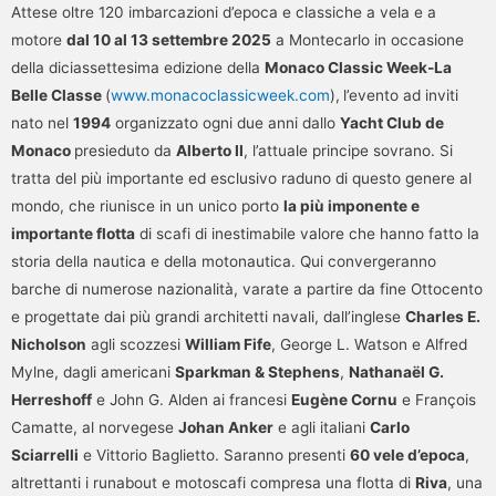
Attese oltre 120 imbarcazioni d’epoca e classiche a vela e a
motore
dal 10 al 13 settembre 2025
a Montecarlo in occasione
della diciassettesima edizione della
Monaco Classic Week-La
Belle Classe
(
www.monacoclassicweek.com
),
l’evento ad inviti
nato nel
1994
organizzato ogni due anni dallo
Yacht Club de
Monaco
presieduto da
Alberto II
, l’attuale principe sovrano. Si
tratta del più importante ed esclusivo raduno di questo genere al
mondo, che riunisce in un unico porto
la più imponente e
importante flotta
di scafi di inestimabile valore che hanno fatto la
storia della nautica e della motonautica. Qui convergeranno
barche di numerose nazionalità, varate a partire da fine Ottocento
e progettate dai più grandi architetti navali, dall’inglese
Charles E.
Nicholson
agli scozzesi
William Fife
, George L. Watson e Alfred
Mylne, dagli americani
Sparkman & Stephens
,
Nathanaël G.
Herreshoff
e John G. Alden ai francesi
Eugène Cornu
e François
Camatte, al norvegese
Johan Anker
e agli italiani
Carlo
Sciarrelli
e Vittorio Baglietto. Saranno presenti
60 vele d’epoca
,
altrettanti i runabout e motoscafi compresa una flotta di
Riva
, una