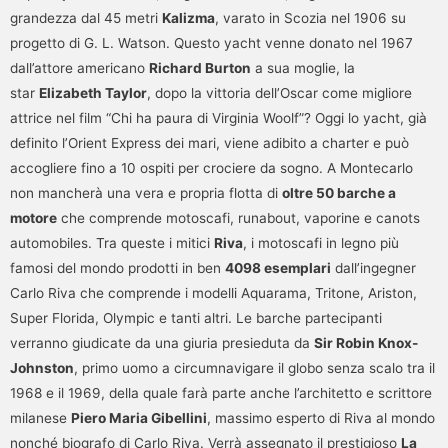
grandezza dal 45 metri
Kalizma
, varato in Scozia nel 1906 su
progetto di G. L. Watson. Questo yacht venne donato nel 1967
dall’attore americano
Richard Burton
a sua moglie, la
star
Elizabeth Taylor
, dopo la vittoria dell’Oscar come migliore
attrice nel film “Chi ha paura di Virginia Woolf”? Oggi lo yacht, già
definito l’Orient Express dei mari, viene adibito a charter e può
accogliere fino a 10 ospiti per crociere da sogno. A Montecarlo
non mancherà una vera e propria flotta di
oltre 50 barche a
motore
che comprende motoscafi, runabout, vaporine e canots
automobiles. Tra queste i mitici
Riva
, i motoscafi in legno più
famosi del mondo prodotti in ben
4098 esemplari
dall’ingegner
Carlo Riva che comprende i modelli Aquarama, Tritone, Ariston,
Super Florida, Olympic e tanti altri. Le barche partecipanti
verranno giudicate da una giuria presieduta da
Sir Robin Knox-
Johnston
, primo uomo a circumnavigare il globo senza scalo tra il
1968 e il 1969, della quale farà parte anche l’architetto e scrittore
milanese
Piero Maria Gibellini
, massimo esperto di Riva al mondo
nonché biografo di Carlo Riva. Verrà assegnato il prestigioso
La