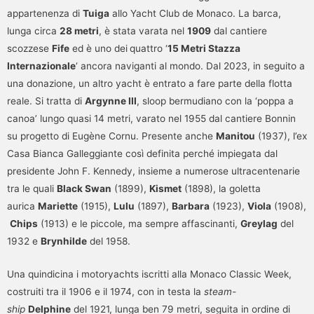
appartenenza di
Tuiga
allo Yacht Club de Monaco. La barca,
lunga circa
28 metri
, è stata varata nel
1909
dal cantiere
scozzese
Fife
ed è uno dei
quattro ‘
15 Metri Stazza
Internazionale
‘ ancora naviganti al mondo. Dal 2023, in seguito a
una donazione, un altro yacht è entrato a fare parte della flotta
reale. Si tratta di
Argynne III
, sloop bermudiano con la ‘poppa a
canoa’ lungo quasi 14 metri, varato nel 1955 dal cantiere Bonnin
su progetto di Eugène Cornu. Presente anche
Manitou
(1937), l’ex
Casa Bianca Galleggiante così definita perché impiegata dal
presidente John F. Kennedy, insieme a numerose ultracentenarie
tra le quali
Black Swan
(1899),
Kismet
(1898), la goletta
aurica
Mariette
(1915),
Lulu
(1897),
Barbara
(1923),
Viola
(1908),
Chips
(1913) e le piccole, ma sempre affascinanti,
Greylag
del
1932 e
Brynhilde
del 1958.
Una quindicina i motoryachts iscritti alla Monaco Classic Week,
costruiti tra il 1906 e il 1974, con in testa la
steam-
ship
Delphine
del 1921, lunga ben 79 metri, seguita in ordine di