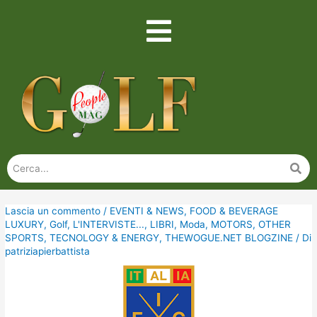
Lascia un commento
/
EVENTI & NEWS
,
FOOD & BEVERAGE
LUXURY
,
Golf
,
L'INTERVISTE...
,
LIBRI
,
Moda
,
MOTORS
,
OTHER
SPORTS
,
TECNOLOGY & ENERGY
,
THEWOGUE.NET BLOGZINE
/ Di
patriziapierbattista