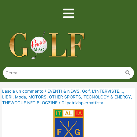
Lascia un commento
/
EVENTI & NEWS
,
Golf
,
L'INTERVISTE...
,
LIBRI
,
Moda
,
MOTORS
,
OTHER SPORTS
,
TECNOLOGY & ENERGY
,
THEWOGUE.NET BLOGZINE
/ Di
patriziapierbattista