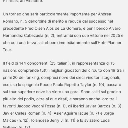
Pinaillas, ad Albacete.
Un torneo che sarà particolarmente importante per Andrea
Romano, n. 5 dell’ordine di merito e reduce dal successo nel
precedente Fred Olsen Alps de La Gomera, e per l’iberico Alvaro
Hernandez Cabezuela (n. 2), entrambi con due vittorie nel 2025 e
che con una terza salirebbero immediatamente sull’HotelPlanner
Tour.
Il field di 144 concorrenti (25 italiani), in rappresentanza di 15
nazioni, comprende tutti i migliori giocatori del circuito con 19 tra i
primi 20 del ranking, compresi nove dei dieci vincitori stagionali,
escluso lo spagnolo Rocco Paolo Repetto Taylor (n. 10), passato
sul tour superiore dove ha vinto una gara. Sono saliti sul gradino
più alto del podio, oltre ai due citati, e saranno anche loro tra i
favoriti Jacopo Vecchi Fossa (n. 1), gli iberici Javier Barcos (n. 3),
Javier Calles Roman (n. 4), Asier Aguirre Izcue (n. 7) e Jorge
Maicas (n. 12), l’olandese Jerry Ji (n. 11) e lo svizzero Luca
Galliano (n. 13).