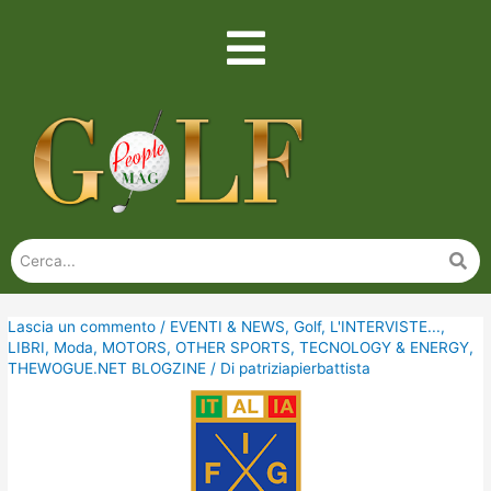
Lascia un commento
/
EVENTI & NEWS
,
Golf
,
L'INTERVISTE...
,
LIBRI
,
Moda
,
MOTORS
,
OTHER SPORTS
,
TECNOLOGY & ENERGY
,
THEWOGUE.NET BLOGZINE
/ Di
patriziapierbattista