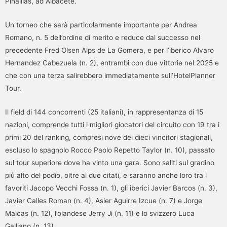
Pinaillas, ad Albacete.
Un torneo che sarà particolarmente importante per Andrea
Romano, n. 5 dell’ordine di merito e reduce dal successo nel
precedente Fred Olsen Alps de La Gomera, e per l’iberico Alvaro
Hernandez Cabezuela (n. 2), entrambi con due vittorie nel 2025 e
che con una terza salirebbero immediatamente sull’HotelPlanner
Tour.
Il field di 144 concorrenti (25 italiani), in rappresentanza di 15
nazioni, comprende tutti i migliori giocatori del circuito con 19 tra i
primi 20 del ranking, compresi nove dei dieci vincitori stagionali,
escluso lo spagnolo Rocco Paolo Repetto Taylor (n. 10), passato
sul tour superiore dove ha vinto una gara. Sono saliti sul gradino
più alto del podio, oltre ai due citati, e saranno anche loro tra i
favoriti Jacopo Vecchi Fossa (n. 1), gli iberici Javier Barcos (n. 3),
Javier Calles Roman (n. 4), Asier Aguirre Izcue (n. 7) e Jorge
Maicas (n. 12), l’olandese Jerry Ji (n. 11) e lo svizzero Luca
Galliano (n. 13).