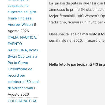
La gara si disputa in due fasi co
scozzese ha
ammesse le prime 64 classificate (
superato nel giro
Major femminili, l’AIG Women’s O
finale l’inglese
tradizione, riceverà un invito p
Andrew Wilson
6
Agosto 2026
Nessuna italiana ha mai vinto il to
ITALIA, NAUTICA,
semifinale nel 2020. Il record di
EVENTO,
SARDEGNA, Rolex
Swan Cup torna a
Porto Cervo
Nella foto, le partecipanti FIG in 
Un’edizione da
record per
celebrare i 60 anni
di Nautor Swan
6
Agosto 2026
GOLF,GARA. PGA