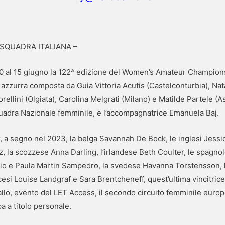
SQUADRA ITALIANA –
 10 al 15 giugno la 122ª edizione del Women’s Amateur Championsh
azzurra composta da Guia Vittoria Acutis (Castelconturbia), Nata
ellini (Olgiata), Carolina Melgrati (Milano) e Matilde Partele (As
adra Nazionale femminile, e l’accompagnatrice Emanuela Baj.
r, a segno nel 2023, la belga Savannah De Bock, le inglesi Jessi
 la scozzese Anna Darling, l’irlandese Beth Coulter, le spagno
 e Paula Martin Sampedro, la svedese Havanna Torstensson, la
cesi Louise Landgraf e Sara Brentcheneff, quest’ultima vincitri
llo, evento del LET Access, il secondo circuito femminile europ
a a titolo personale.