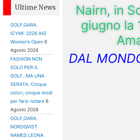
Nairn, in S
Ultime News
giugno la
GOLF,GARA.
ICYMI: 2026 AIG
Ama
Women’s Open
6
Agosto 2026
DAL MONDO
FASHION NON
SOLO PER IL
GOLF…MA UNA
SERATA. Cinque
colori, cinque modi
per farsi notare
6
Agosto 2026
GOLF,GARA.
NORDQVIST
NAMES LEONA