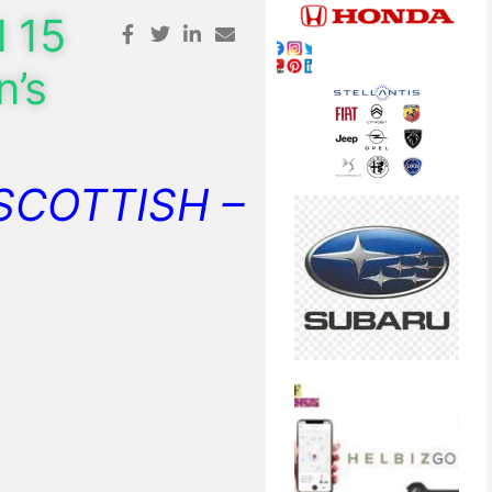
l 15
n’s
SCOTTISH –