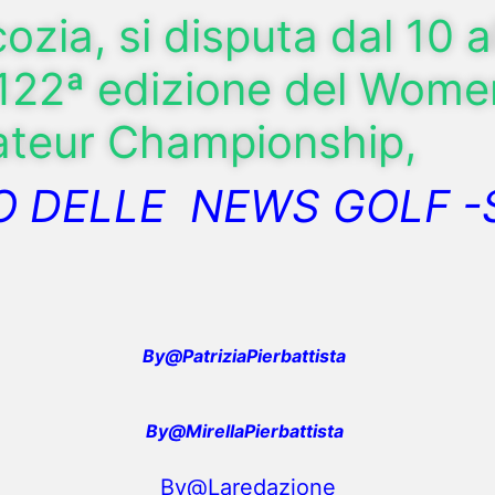
cozia, si disputa dal 10 a
 122ª edizione del Wome
teur Championship,
 DELLE NEWS GOLF -
By@PatriziaPierbattista
By@MirellaPierbattista
By@Laredazione