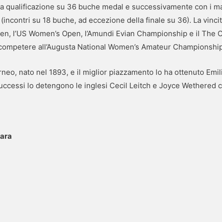
n la qualificazione su 36 buche medal e successivamente con i ma
incontri su 18 buche, ad eccezione della finale su 36). La vincit
pen, l’US Women’s Open, l’Amundi Evian Championship e il The
er competere all’Augusta National Women’s Amateur Championship
rneo, nato nel 1893, e il miglior piazzamento lo ha ottenuto Emilie
 successi lo detengono le inglesi Cecil Leitch e Joyce Wethered 
gara