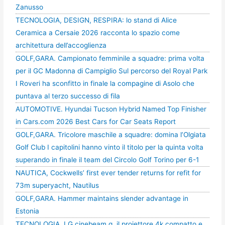
Zanusso
TECNOLOGIA, DESIGN, RESPIRA: lo stand di Alice
Ceramica a Cersaie 2026 racconta lo spazio come
architettura dell’accoglienza
GOLF,GARA. Campionato femminile a squadre: prima volta
per il GC Madonna di Campiglio Sul percorso del Royal Park
I Roveri ha sconfitto in finale la compagine di Asolo che
puntava al terzo successo di fila
AUTOMOTIVE. Hyundai Tucson Hybrid Named Top Finisher
in Cars.com 2026 Best Cars for Car Seats Report
GOLF,GARA. Tricolore maschile a squadre: domina l’Olgiata
Golf Club I capitolini hanno vinto il titolo per la quinta volta
superando in finale il team del Circolo Golf Torino per 6-1
NAUTICA, Cockwells’ first ever tender returns for refit for
73m superyacht, Nautilus
GOLF,GARA. Hammer maintains slender advantage in
Estonia
TECNOLOGIA, LG cinebeam q, il proiettore 4k compatto e