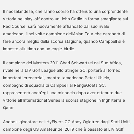
Il neozelandese, che l’anno scorso ha ottenuto una sorprendente
vittoria nei play-off contro un John Catlin in forma smagliante sul
Red Course, sarà nuovamente affiancato dal suo rivale
americano, il sei volte campione dell’Asian Tour che cercherà di
fare ancora meglio della scorsa stagione, quando Campbell si è
imposto all’ultimo con un eagle-birdie.
Il campione del Masters 2011 Charl Schwartzel dal Sud Africa,
rivale nella LIV Golf League allo Stinger GC, porterà al torneo
importanti credenziali, mentre l’americano Peter Uihlein,
compagno di squadra di Campbell al RangeGoats GC,
rappresenterà anch’egli una minaccia dopo aver ottenuto due
vittorie all’International Series la scorsa stagione in Inghilterra e
Qatar.
Anche il giocatore dell’HyFlyers GC Andy Ogletree dagli Stati Uniti,
campione degli US Amateur del 2019 che è passato al LIV Golf