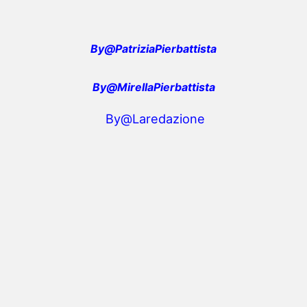
By@PatriziaPierbattista
By@MirellaPierbattista
By@Laredazione