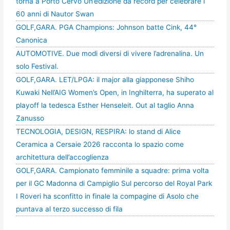
torna a Porto Cervo Un’edizione da record per celebrare i
60 anni di Nautor Swan
GOLF,GARA. PGA Champions: Johnson batte Cink, 44°
Canonica
AUTOMOTIVE. Due modi diversi di vivere l’adrenalina. Un
solo Festival.
GOLF,GARA. LET/LPGA: il major alla giapponese Shiho
Kuwaki Nell’AIG Women’s Open, in Inghilterra, ha superato al
playoff la tedesca Esther Henseleit. Out al taglio Anna
Zanusso
TECNOLOGIA, DESIGN, RESPIRA: lo stand di Alice
Ceramica a Cersaie 2026 racconta lo spazio come
architettura dell’accoglienza
GOLF,GARA. Campionato femminile a squadre: prima volta
per il GC Madonna di Campiglio Sul percorso del Royal Park
I Roveri ha sconfitto in finale la compagine di Asolo che
puntava al terzo successo di fila