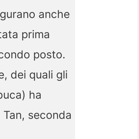
figurano anche
tata prima
secondo posto.
 dei quali gli
 buca) ha
n Tan, seconda