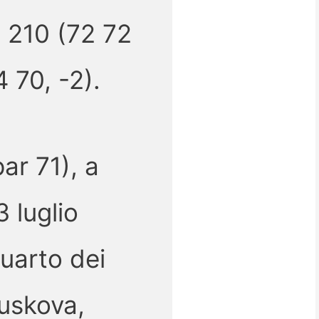
n 210 (72 72
 70, -2).
ar 71), a
3 luglio
quarto dei
ouskova,