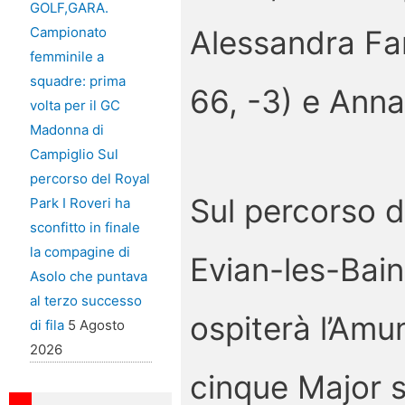
GOLF,GARA.
Alessandra Fan
Campionato
femminile a
squadre: prima
66, -3) e Anna
volta per il GC
Madonna di
Campiglio Sul
percorso del Royal
Sul percorso d
Park I Roveri ha
sconfitto in finale
la compagine di
Evian-les-Bains
Asolo che puntava
al terzo successo
ospiterà l’Amu
di fila
5 Agosto
2026
cinque Major s