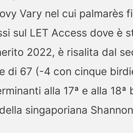
ovy Vary nel cui palmarès 
si sul LET Access dove è s
merito 2022, è risalita dal 
 di 67 (-4 con cinque birdie,
rminanti alla 17ª e alla 18ª
 della singaporiana Shanno