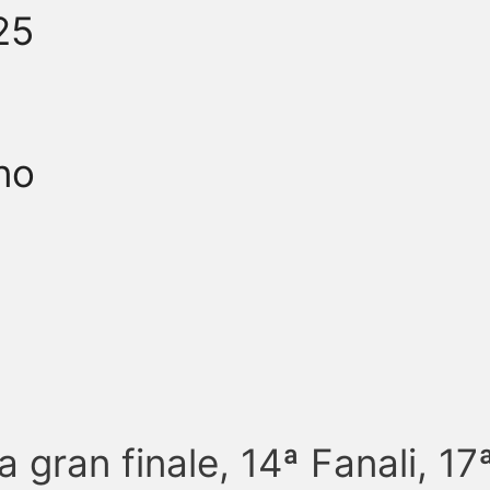
25
no