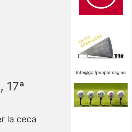
Info@golfpeoplemag.eu
, 17ª
er la ceca