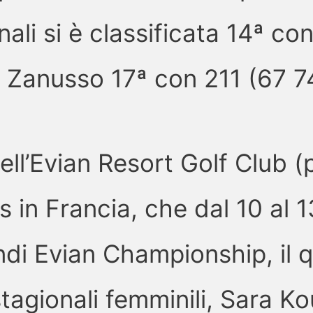
ali si è classificata 14ª co
 Zanusso 17ª con 211 (67 74
ell’Evian Resort Golf Club (p
 in Francia, che dal 10 al 1
ndi Evian Championship, il 
tagionali femminili, Sara K