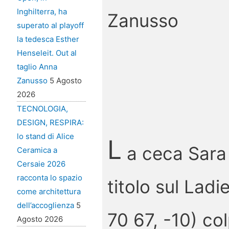
Inghilterra, ha
superato al playoff
la tedesca Esther
Henseleit. Out al
taglio Anna
Zanusso
5 Agosto
2026
TECNOLOGIA,
DESIGN, RESPIRA:
lo stand di Alice
L
a ceca Sara
Ceramica a
Cersaie 2026
racconta lo spazio
titolo sul Lad
come architettura
dell’accoglienza
5
70 67, -10) co
Agosto 2026