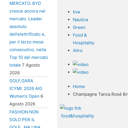
MERCATO. BYD
cresce ancora nel
tive
mercato. Leader
Nautica
assoluto
Green
dell’elettrificato e,
Food &
per il terzo mese
Hospitality
consecutivo, nella
Altro
Top 10 del mercato
totale
7 Agosto
2026
GOLF,GARA.
Home
ICYMI: 2026 AIG
Champagne Tanca Rosé Brut:
Women’s Open
6
Agosto 2026
FASHION NON
food&hospitality
SOLO PER IL
GOLF…MA UNA