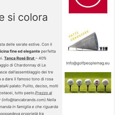
 si colora
ta delle serate estive. Con il
licina fine ed elegante
perfetta
ei.
Tanca Rosé Brut
– 40%
Info@golfpeoplemag.eu
aggio di Chardonnay di Le
sce dall’assemblaggio dei tre
 a dare il famoso tono di rosa
taAl palato: Pulito, deciso, molti
ostacei, tutto pasto.
Prezzo al
y (info@tancabrands.com)
Nella
amanda in famiglia e che riguarda
o possedeva proprietà tra