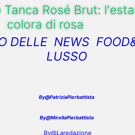
anca Rosé Brut: l'estat
colora di rosa
O DELLE NEWS FOOD
LUSSO
By@PatriziaPierbattista
By@MirellaPierbattista
By@Laredazione