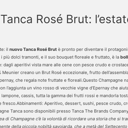
nca Rosé Brut: l’estate
e: il
nuovo Tanca Rosé Brut
è pronto per diventare il protagonis
i più dolci tramonti, e il suo bouquet floreale e fruttato, è la
bol
: dagli aperitivi vista mare alle cene con pesce crudo e crostac
 Meunier creano un Brut Rosé eccezionale, frutto dell’assembl
pernay, che regala note fruttate e floreali.Questo Champagne na
on l’aggiunta un vino rosso di vecchie vigne d’Epernay che aiuta
, lampone, cassis, tutta la gamma dei frutti rossi e mandorla tosta
nale fresco.Abbinamenti: Aperitivo, dessert, sushi, pesce crudo, cr
agne Tanca sono disponibili presso Tanca The Brands Compan
nea di Champagne c’è la volontà di ricordare una storia che si tr
nente della piccola nobiltà savoiarda, che a metà del Settecent