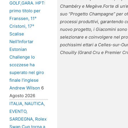
GOLF,GARA. HPT:
Chambéry e Megève.
Forte di un’
primo titolo per
suo “Progetto Champagne” per of
Franssen, 11°
processi produttivi, garantendo co
Cristoni, 17°
nuovo progetto, i Giacomini sono 
Scalise
selezionare e coinvolgere nel pro
Nell’Infortar
pochissimi ettari a Celles-sur-O
Estonian
Chouilly (Grand Cru e Premier Cr
Challenge lo
scozzese ha
superato nel giro
finale l’inglese
Andrew Wilson
6
Agosto 2026
ITALIA, NAUTICA,
EVENTO,
SARDEGNA, Rolex
Swan Cup torna a