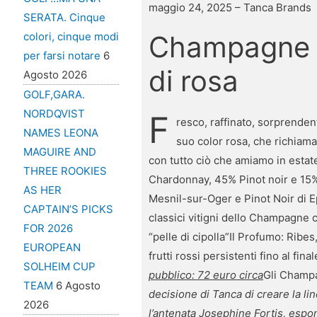
maggio 24, 2025 – Tanca Brands
SERATA. Cinque
colori, cinque modi
Champagne Ta
per farsi notare
6
di rosa
Agosto 2026
GOLF,GARA.
NORDQVIST
F
resco, raffinato, sorprendent
NAMES LEONA
suo color rosa, che richiama 
MAGUIRE AND
con tutto ciò che amiamo in estate
THREE ROOKIES
Chardonnay, 45% Pinot noir e 15%
AS HER
Mesnil-sur-Oger e Pinot Noir di E
CAPTAIN’S PICKS
classici vitigni dello Champagne c
FOR 2026
“pelle di cipolla”Il Profumo: Ribes
EUROPEAN
frutti rossi persistenti fino al fi
SOLHEIM CUP
pubblico: 72 euro circa
Gli Champ
TEAM
6 Agosto
decisione di Tanca di creare la li
2026
l’antenata Josephine Fortis, espo