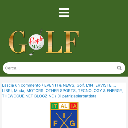
Lascia un commento
/
EVENTI & NEWS
,
Golf
,
L'INTERVISTE...
,
LIBRI
,
Moda
,
MOTORS
,
OTHER SPORTS
,
TECNOLOGY & ENERGY
,
THEWOGUE.NET BLOGZINE
/ Di
patriziapierbattista