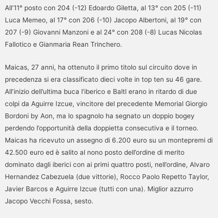
All’11° posto con 204 (-12) Edoardo Giletta, al 13° con 205 (-11)
Luca Memeo, al 17° con 206 (-10) Jacopo Albertoni, al 19° con
207 (-9) Giovanni Manzoni e al 24° con 208 (-8) Lucas Nicolas
Fallotico e Gianmaria Rean Trinchero.
Maicas, 27 anni, ha ottenuto il primo titolo sul circuito dove in
precedenza si era classificato dieci volte in top ten su 46 gare.
All’inizio dell’ultima buca l’iberico e Baltl erano in ritardo di due
colpi da Aguirre Izcue, vincitore del precedente Memorial Giorgio
Bordoni by Aon, ma lo spagnolo ha segnato un doppio bogey
perdendo l’opportunità della doppietta consecutiva e il torneo.
Maicas ha ricevuto un assegno di 6.200 euro su un montepremi di
42.500 euro ed è salito al nono posto dell’ordine di merito
dominato dagli iberici con ai primi quattro posti, nell’ordine, Alvaro
Hernandez Cabezuela (due vittorie), Rocco Paolo Repetto Taylor,
Javier Barcos e Aguirre Izcue (tutti con una). Miglior azzurro
Jacopo Vecchi Fossa, sesto.