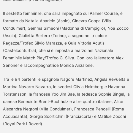
Il sestetto femminile, che sarà impegnato sul Palmer Course, è
formato da Natalia Aparicio (Asolo), Ginevra Coppa (Villa
Condulmer), Gemma Simeoni (Madonna di Campiglio), Noa Zocco
(Asolo), Giulietta Bertero (Torino), a segno nel tricolore
Ragazze/Trofeo Silvio Marazza, e Guia Vittoria Acutis
(Castelconturbia), che si è imposta a marzo nel Nazionale
Femminile Match Play/Trofeo G. Silva. Con loro l’allenatore Alex
Senoner e l’accompagnatrice Monica Anzalone.
Tra le 94 partenti le spagnole Nagore Martinez, Angela Revuelta e
Martina Navarro Navarro, le svedesi Olivia Holmberg e Havanna
Torstensson, la francese Yoo Jim Bae, la tedesca Sophie Bingel, la
danese Benedicte Brent-Buchholz e altre quattro italiane, Alice
Alexandra Negroni (Villa Condulmer), Francesca Pencelli (Roma
Acquasanta), Giorgia Scortichini (Franciacorta) e Matilde Zocchi
(Royal Park I Roveri).