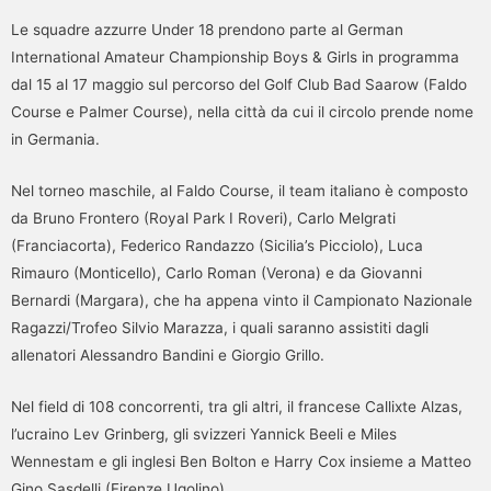
Le squadre azzurre Under 18 prendono parte al German
International Amateur Championship Boys & Girls in programma
dal 15 al 17 maggio sul percorso del Golf Club Bad Saarow (Faldo
Course e Palmer Course), nella città da cui il circolo prende nome
in Germania.
Nel torneo maschile, al Faldo Course, il team italiano è composto
da Bruno Frontero (Royal Park I Roveri), Carlo Melgrati
(Franciacorta), Federico Randazzo (Sicilia’s Picciolo), Luca
Rimauro (Monticello), Carlo Roman (Verona) e da Giovanni
Bernardi (Margara), che ha appena vinto il Campionato Nazionale
Ragazzi/Trofeo Silvio Marazza, i quali saranno assistiti dagli
allenatori Alessandro Bandini e Giorgio Grillo.
Nel field di 108 concorrenti, tra gli altri, il francese Callixte Alzas,
l’ucraino Lev Grinberg, gli svizzeri Yannick Beeli e Miles
Wennestam e gli inglesi Ben Bolton e Harry Cox insieme a Matteo
Gino Sasdelli (Firenze Ugolino).