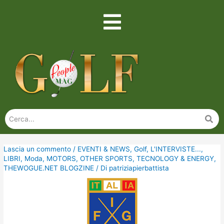
Lascia un commento
/
EVENTI & NEWS
,
Golf
,
L'INTERVISTE...
,
LIBRI
,
Moda
,
MOTORS
,
OTHER SPORTS
,
TECNOLOGY & ENERGY
,
THEWOGUE.NET BLOGZINE
/ Di
patriziapierbattista