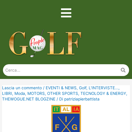
Lascia un commento
/
EVENTI & NEWS
,
Golf
,
L'INTERVISTE...
,
LIBRI
,
Moda
,
MOTORS
,
OTHER SPORTS
,
TECNOLOGY & ENERGY
,
THEWOGUE.NET BLOGZINE
/ Di
patriziapierbattista