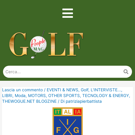
Lascia un commento
/
EVENTI & NEWS
,
Golf
,
L'INTERVISTE...
,
LIBRI
,
Moda
,
MOTORS
,
OTHER SPORTS
,
TECNOLOGY & ENERGY
,
THEWOGUE.NET BLOGZINE
/ Di
patriziapierbattista