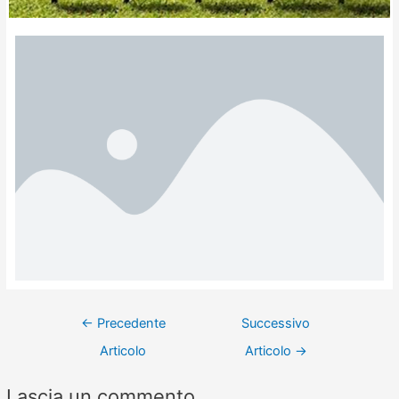
←
Precedente
Successivo
Articolo
Articolo
→
Lascia un commento