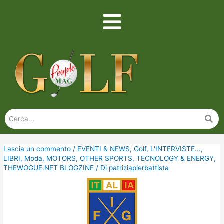
Lascia un commento
/
EVENTI & NEWS
,
Golf
,
L'INTERVISTE...
,
LIBRI
,
Moda
,
MOTORS
,
OTHER SPORTS
,
TECNOLOGY & ENERGY
,
THEWOGUE.NET BLOGZINE
/ Di
patriziapierbattista