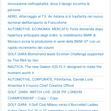
innovazione nell’ospitalità: dove il design incontra le
persone
AEREI, Atterraggio al T3: Air Astana si è trasferita nel nuovo
terminal dell’Aeroporto di Francoforte
AUTOMOTIVE. ECONOMIA. MERCATO. Forte domanda dopo
l’apertura anticipata degli ordini: lo stabilimento BMW di
Monaco avvia la produzione in serie della BMW i3* con un
rapido incremento dei volumi
GOLF.GARA.Blomstrand leads Scottish Challenge supported
by The R&A by two
NAUTICA. The new Galeon 420 FLY: designed to make the
moment worth it
AUTOMOTIVE, CORPORATE, Pininfarina, Davide Loris
Amantea è il nuovo Chief Creative Officer
GOLF ,GARA .WATCH LIVE: 2026 PIF LONDON
CHAMPIONSHIP – Copy – Copy
GOLF.GARA. Il Golf Club Milano verso il Buccellati Ladies
Italian Open Dal 25 al 27 settembre si gioca il torneo che,