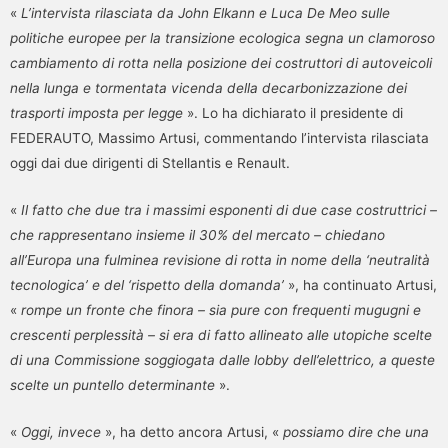
«
L’intervista rilasciata da John Elkann e Luca De Meo sulle
politiche europee per la transizione ecologica segna un clamoroso
cambiamento di rotta nella posizione dei costruttori di autoveicoli
nella lunga e tormentata vicenda della decarbonizzazione dei
trasporti imposta per legge
». Lo ha dichiarato il presidente di
FEDERAUTO, Massimo Artusi, commentando l’intervista rilasciata
oggi dai due dirigenti di Stellantis e Renault.
«
Il fatto che due tra i massimi esponenti di due case costruttrici –
che rappresentano insieme il 30% del mercato – chiedano
all’Europa una fulminea revisione di rotta in nome della ‘neutralità
tecnologica’ e del ‘rispetto della domanda’
», ha continuato Artusi,
«
rompe un fronte che finora – sia pure con frequenti mugugni e
crescenti perplessità – si era di fatto allineato alle utopiche scelte
di una Commissione soggiogata dalle lobby dell’elettrico, a queste
scelte un puntello determinante
».
«
Oggi, invece
», ha detto ancora Artusi, «
possiamo dire che una