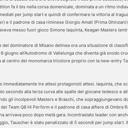
ion fa il bis nella corsa domenicale, dominata a un ritmo india
imediati per jump start e quindi di confermare la vittoria al trag
) e il padrone di casa riminese Giorgio Amati (Prima Ghinzani)
a aveva messo fuori gioco Simone Iaquinta, Keagan Masters (entr
del dominatore di Misano delinea ora una situazione di classifica
8 giugno all’Autodromo di Vallelunga che diventa già snodo cruc
 al centro del monomarca tricolore proprio con la new-entry Taus
.
o immediatamente tre attesi protagonisti attesi. Iaquinta, che s
ato secondo alla terza curva alle spalle del giocane tedesco e all
ndo gli incolpevoli Masters e Braschi, che sopraggiungevano do
ca del Team Q8 Hi Perform e il padrone di casa alfiere di Ombra Rac
na arrivava poco dopo metà gara. Incontrastato leader con anche 
gio, Tauscher è stato penalizzato di 5 secondi per jump start. Il