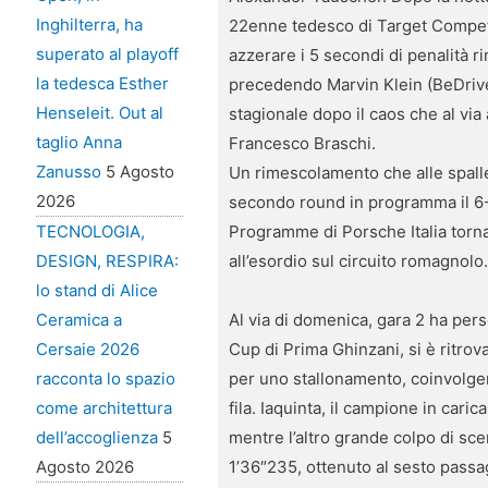
Inghilterra, ha
22enne tedesco di Target Competit
superato al playoff
azzerare i 5 secondi di penalità r
la tedesca Esther
precedendo Marvin Klein (BeDriver
Henseleit. Out al
stagionale dopo il caos che al vi
taglio Anna
Francesco Braschi.
Zanusso
5 Agosto
Un rimescolamento che alle spalle 
2026
secondo round in programma il 6-
Programme di Porsche Italia torna
TECNOLOGIA,
all’esordio sul circuito romagnolo
DESIGN, RESPIRA:
lo stand di Alice
Al via di domenica, gara 2 ha pers
Ceramica a
Cup di Prima Ghinzani, si è ritrov
Cersaie 2026
per uno stallonamento, coinvolge
racconta lo spazio
fila. Iaquinta, il campione in cari
come architettura
mentre l’altro grande colpo di sce
dell’accoglienza
5
1’36″235, ottenuto al sesto passag
Agosto 2026