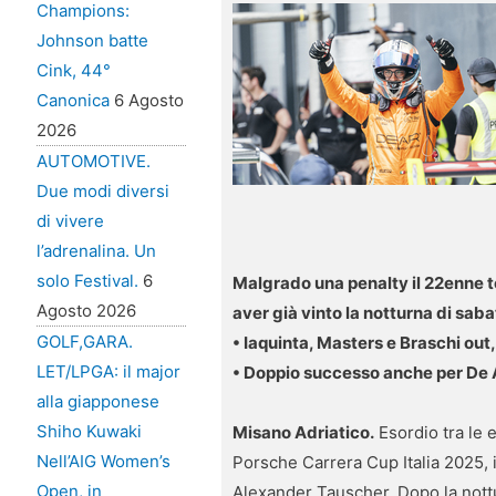
Champions:
Johnson batte
Cink, 44°
Canonica
6 Agosto
2026
AUTOMOTIVE.
Due modi diversi
di vivere
l’adrenalina. Un
solo Festival.
6
Malgrado una penalty il 22enne 
Agosto 2026
aver già vinto la notturna di sab
GOLF,GARA.
• Iaquinta, Masters e Braschi out
LET/LPGA: il major
• Doppio successo anche per De A
alla giapponese
Shiho Kuwaki
Misano Adriatico.
Esordio tra le e
Nell’AIG Women’s
Porsche Carrera Cup Italia 2025, i
Open, in
Alexander Tauscher. Dopo la nottu