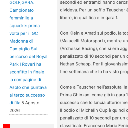
secondi ed entrambi hanno cercato d
GOLF,GARA.
divideva. Per un soffio Tauscher è
Campionato
libere, in qualifica e in gara 1.
femminile a
squadre: prima
Con Klein e Amati sul podio, la t
volta per il GC
(Malucelli Motorsport), mentre un 
Madonna di
(Archesse Racing), che si era aggi
Campiglio Sul
penalizzato di 10 secondi per un 
percorso del Royal
Nathan Schapp. Per il giovanissim
Park I Roveri ha
fine settimana che lo ha visto pro
sconfitto in finale
la compagine di
Come a Tauscher nell’assoluta, l
Asolo che puntava
Prima Ghinzani come già in gara 1
al terzo successo
successo che lo lancia ulteriormen
di fila
5 Agosto
Il podio di Michelin Cup è quindi
2026
penalizzato di 10 secondi per un 
classificato Francesco Maria Feni