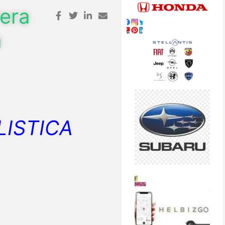
era
a
LISTICA