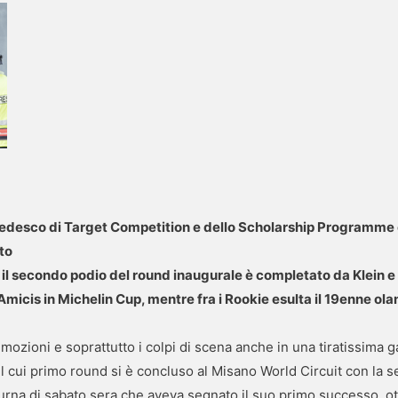
tedesco di Target Competition e dello Scholarship Programme 
ato
, il secondo podio del round inaugurale è completato da Klein 
micis in Michelin Cup, mentre fra i Rookie esulta il 19enne o
mozioni e soprattutto i colpi di scena anche in una tiratissima g
l cui primo round si è concluso al Misano World Circuit con la s
rna di sabato sera che aveva segnato il suo primo successo, otte