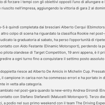
i forzare i tempi con gli obiettivi opposti l’uno di allungare e l’
 riuscito nell’impresa, aggiungendo la vittoria di gara 2 al domin
op-5 è quindi completata dai bresciani Alberto Cerqui (Ebimoto
altro colpo di scena ha riguardato la classifica Rookie nel post-
udicato la graduatoria al sabato, ha perso l’opportunità di ripet
contatto con Aldo Festante (Dinamic Motorsport), perdendo la pos
o pilota olandese di Target Competition, 19 anni appena, è il pr
gredire a ogni turno fino a conquistare il settimo posto assoluto
a doppietta riesce ad Alberto De Amicis in Michelin Cup. Press
, il campione in carica non ha commesso errori e ha portato in
te in vetta alla categoria.
 cambiato nel post-gara quando la new-entry Andrea Girondi (Enr
contatto con Stefano Stefanelli (Malucelli Motorsport). Terzo di
ci, a podio nel suo primo weekend con il team The Driving Expe