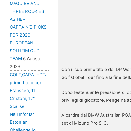
MAGUIRE AND
THREE ROOKIES
AS HER
CAPTAIN’S PICKS
FOR 2026
EUROPEAN
SOLHEIM CUP
TEAM
6 Agosto
2026
Con il suo primo titolo del DP Wor
GOLF,GARA. HPT:
Golf Global Tour fino alla fine del
primo titolo per
Franssen, 11°
Dopo l’estenuante pressione di do
Cristoni, 17°
privilegi di giocatore, Penge ha
Scalise
Nell’Infortar
A partire dal BMW Australian PG
Estonian
set di Mizuno Pro S-3.
Challenge lo