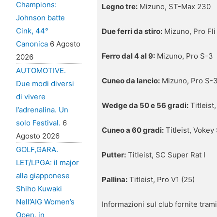
Champions:
Legno tre:
Mizuno, ST-Max 230
Johnson batte
Cink, 44°
Due ferri da stiro:
Mizuno, Pro Fli
Canonica
6 Agosto
Ferro dal 4 al 9:
Mizuno, Pro S-3
2026
AUTOMOTIVE.
Cuneo da lancio:
Mizuno, Pro S-
Due modi diversi
di vivere
Wedge da 50 e 56 gradi:
Titleist
l’adrenalina. Un
solo Festival.
6
Cuneo a 60 gradi:
Titleist, Voke
Agosto 2026
GOLF,GARA.
Putter:
Titleist, SC Super Rat I
LET/LPGA: il major
alla giapponese
Pallina:
Titleist, Pro V1 (25)
Shiho Kuwaki
Nell’AIG Women’s
Informazioni sul club fornite tram
Open, in