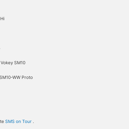
 Hi
3
, Vokey SM10
y SM10-WW Proto
ite
SMS on Tour
.