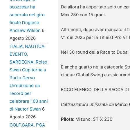
Da allora ha apportato solo un ca
scozzese ha
Max 230 con 15 gradi.
superato nel giro
finale l’inglese
Altrimenti, dopo aver mancato il ta
Andrew Wilson
6
V1 del 2025 per la Titleist Pro V1 
Agosto 2026
ITALIA, NAUTICA,
Nei 30 round della Race to Dubai d
EVENTO,
SARDEGNA, Rolex
È anche quarto nella categoria Str
Swan Cup torna a
cinque Global Swing e assicuran
Porto Cervo
Un’edizione da
ECCO ELENCO DELLA SACCA DI
record per
celebrare i 60 anni
L’attrezzatura utilizzata da Marco 
di Nautor Swan
6
Agosto 2026
Pilota:
Mizuno, ST-X 230
GOLF,GARA. PGA