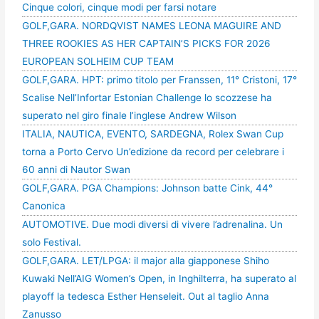
Cinque colori, cinque modi per farsi notare
GOLF,GARA. NORDQVIST NAMES LEONA MAGUIRE AND
THREE ROOKIES AS HER CAPTAIN’S PICKS FOR 2026
EUROPEAN SOLHEIM CUP TEAM
GOLF,GARA. HPT: primo titolo per Franssen, 11° Cristoni, 17°
Scalise Nell’Infortar Estonian Challenge lo scozzese ha
superato nel giro finale l’inglese Andrew Wilson
ITALIA, NAUTICA, EVENTO, SARDEGNA, Rolex Swan Cup
torna a Porto Cervo Un’edizione da record per celebrare i
60 anni di Nautor Swan
GOLF,GARA. PGA Champions: Johnson batte Cink, 44°
Canonica
AUTOMOTIVE. Due modi diversi di vivere l’adrenalina. Un
solo Festival.
GOLF,GARA. LET/LPGA: il major alla giapponese Shiho
Kuwaki Nell’AIG Women’s Open, in Inghilterra, ha superato al
playoff la tedesca Esther Henseleit. Out al taglio Anna
Zanusso