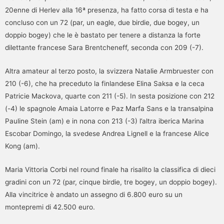
20enne di Herlev alla 16ª presenza, ha fatto corsa di testa e ha
concluso con un 72 (par, un eagle, due birdie, due bogey, un
doppio bogey) che le è bastato per tenere a distanza la forte
dilettante francese Sara Brentcheneff, seconda con 209 (-7).
Altra amateur al terzo posto, la svizzera Natalie Armbruester con
210 (-6), che ha preceduto la finlandese Elina Saksa e la ceca
Patricie Mackova, quarte con 211 (-5). In sesta posizione con 212
(-4) le spagnole Amaia Latorre e Paz Marfa Sans e la transalpina
Pauline Stein (am) e in nona con 213 (-3) l’altra iberica Marina
Escobar Domingo, la svedese Andrea Lignell e la francese Alice
Kong (am).
Maria Vittoria Corbi nel round finale ha risalito la classifica di dieci
gradini con un 72 (par, cinque birdie, tre bogey, un doppio bogey).
Alla vincitrice è andato un assegno di 6.800 euro su un
montepremi di 42.500 euro.