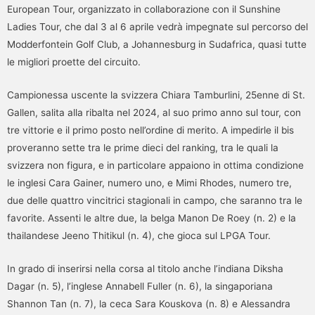
European Tour, organizzato in collaborazione con il Sunshine
Ladies Tour, che dal 3 al 6 aprile vedrà impegnate sul percorso del
Modderfontein Golf Club, a Johannesburg in Sudafrica, quasi tutte
le migliori proette del circuito.
Campionessa uscente la svizzera Chiara Tamburlini, 25enne di St.
Gallen, salita alla ribalta nel 2024, al suo primo anno sul tour, con
tre vittorie e il primo posto nell’ordine di merito. A impedirle il bis
proveranno sette tra le prime dieci del ranking, tra le quali la
svizzera non figura, e in particolare appaiono in ottima condizione
le inglesi Cara Gainer, numero uno, e Mimi Rhodes, numero tre,
due delle quattro vincitrici stagionali in campo, che saranno tra le
favorite. Assenti le altre due, la belga Manon De Roey (n. 2) e la
thailandese Jeeno Thitikul (n. 4), che gioca sul LPGA Tour.
In grado di inserirsi nella corsa al titolo anche l’indiana Diksha
Dagar (n. 5), l’inglese Annabell Fuller (n. 6), la singaporiana
Shannon Tan (n. 7), la ceca Sara Kouskova (n. 8) e Alessandra