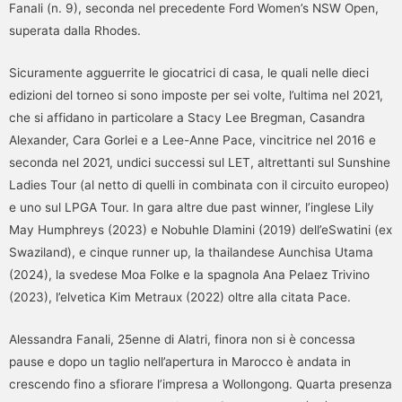
Fanali (n. 9), seconda nel precedente Ford Women’s NSW Open,
superata dalla Rhodes.
Sicuramente agguerrite le giocatrici di casa, le quali nelle dieci
edizioni del torneo si sono imposte per sei volte, l’ultima nel 2021,
che si affidano in particolare a Stacy Lee Bregman, Casandra
Alexander, Cara Gorlei e a Lee-Anne Pace, vincitrice nel 2016 e
seconda nel 2021, undici successi sul LET, altrettanti sul Sunshine
Ladies Tour (al netto di quelli in combinata con il circuito europeo)
e uno sul LPGA Tour. In gara altre due past winner, l’inglese Lily
May Humphreys (2023) e Nobuhle Dlamini (2019) dell’eSwatini (ex
Swaziland), e cinque runner up, la thailandese Aunchisa Utama
(2024), la svedese Moa Folke e la spagnola Ana Pelaez Trivino
(2023), l’elvetica Kim Metraux (2022) oltre alla citata Pace.
Alessandra Fanali, 25enne di Alatri, finora non si è concessa
pause e dopo un taglio nell’apertura in Marocco è andata in
crescendo fino a sfiorare l’impresa a Wollongong. Quarta presenza