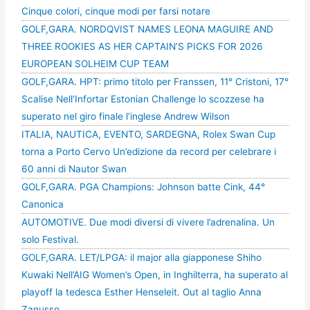
Cinque colori, cinque modi per farsi notare
GOLF,GARA. NORDQVIST NAMES LEONA MAGUIRE AND
THREE ROOKIES AS HER CAPTAIN’S PICKS FOR 2026
EUROPEAN SOLHEIM CUP TEAM
GOLF,GARA. HPT: primo titolo per Franssen, 11° Cristoni, 17°
Scalise Nell’Infortar Estonian Challenge lo scozzese ha
superato nel giro finale l’inglese Andrew Wilson
ITALIA, NAUTICA, EVENTO, SARDEGNA, Rolex Swan Cup
torna a Porto Cervo Un’edizione da record per celebrare i
60 anni di Nautor Swan
GOLF,GARA. PGA Champions: Johnson batte Cink, 44°
Canonica
AUTOMOTIVE. Due modi diversi di vivere l’adrenalina. Un
solo Festival.
GOLF,GARA. LET/LPGA: il major alla giapponese Shiho
Kuwaki Nell’AIG Women’s Open, in Inghilterra, ha superato al
playoff la tedesca Esther Henseleit. Out al taglio Anna
Zanusso