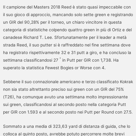
Il campione del Masters 2018 Reed è stato quasi impeccabile con
il suo gioco di approccio, mancando solo sette green e registrando
un GIR del 90,28% per il torneo, un chiaro vincitore in questa
categoria di statistiche colpendo quattro green in più di Ortiz e del
canadese Richard T. Lee. Sfortunatamente per il leader a metà
strada Reed, il suo putter si è raffreddato nel fine settimana dove
ha registrato rispettivamente 32 e 31 putt a giro, e ha concluso la
°
settimana classificandosi 27
in Putt per GIR con 1,738. Ha
superato la statistica Fewest Bogies or Worse con 4.
Sebbene il suo connazionale americano e terzo classificato Kokrak
non sia stato altrettanto preciso sui green con un GIR del 75%
(T26), ha comunque avuto una settimana molto impressionante
sui green, classificandosi al secondo posto nella categoria Putt
per GIR con 1.593 e al secondo posto nei Putt per Round con 27.5.
Sommato a una media di 323,63 yard di distanza di guida, che lo
colloca al quinto posto, avrebbe potuto percorrere molte brevi