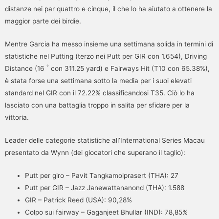
distanze nei par quattro e cinque, il che lo ha aiutato a ottenere la
maggior parte dei birdie.
Mentre Garcia ha messo insieme una settimana solida in termini di
statistiche nel Putting (terzo nei Putt per GIR con 1.654), Driving
°
Distance (16
con 311.25 yard) e Fairways Hit (T10 con 65.38%),
è stata forse una settimana sotto la media per i suoi elevati
standard nel GIR con il 72.22% classificandosi T35. Ciò lo ha
lasciato con una battaglia troppo in salita per sfidare per la
vittoria.
Leader delle categorie statistiche all’International Series Macau
presentato da Wynn (dei giocatori che superano il taglio):
Putt per giro – Pavit Tangkamolprasert (THA): 27
Putt per GIR – Jazz Janewattananond (THA): 1.588
GIR – Patrick Reed (USA): 90,28%
Colpo sui fairway – Gaganjeet Bhullar (IND): 78,85%