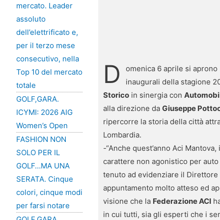
mercato. Leader
assoluto
dell’elettrificato e,
per il terzo mese
consecutivo, nella
D
omenica 6 aprile si aprono
Top 10 del mercato
inaugurali della stagione 
totale
Storico
in sinergia con
Automobile
GOLF,GARA.
alla direzione da
Giuseppe Potto
ICYMI: 2026 AIG
ripercorre la storia della città a
Women’s Open
Lombardia.
FASHION NON
-“Anche quest’anno Aci Mantova, i
SOLO PER IL
carattere non agonistico per auto d
GOLF…MA UNA
tenuto ad evidenziare il Direttor
SERATA. Cinque
appuntamento molto atteso ed appr
colori, cinque modi
visione che la
Federazione ACI
ha
per farsi notare
in cui tutti, sia gli esperti che 
GOLF,GARA.