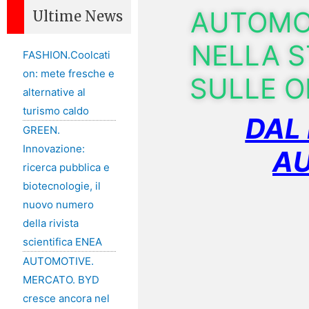
AUTOMOT
Ultime News
NELLA 
FASHION.Coolcati
on: mete fresche e
SULLE O
alternative al
turismo caldo
DAL
GREEN.
Innovazione:
AU
ricerca pubblica e
biotecnologie, il
nuovo numero
della rivista
scientifica ENEA
AUTOMOTIVE.
MERCATO. BYD
cresce ancora nel