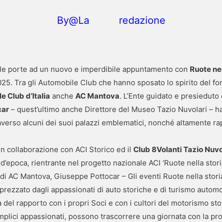
By@La redazione
 le porte ad un nuovo e imperdibile appuntamento con
Ruote nel
2025. Tra gli Automobile Club che hanno sposato lo spirito del 
 Club d’Italia
anche
AC Mantova
. L’Ente guidato e presieduto
car
– quest’ultimo anche Direttore del Museo Tazio Nuvolari – h
ttraverso alcuni dei suoi palazzi emblematici, nonché altamente ra
n collaborazione con ACI Storico ed il
Club 8Volanti Tazio Nuvo
’epoca, rientrante nel progetto nazionale ACI ‘Ruote nella storia –
e di AC Mantova, Giuseppe Pottocar – Gli eventi Ruote nella sto
ezzato dagli appassionati di auto storiche e di turismo automo
 del rapporto con i propri Soci e con i cultori del motorismo stori
i semplici appassionati, possono trascorrere una giornata con la p