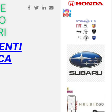
TE
O
RI
ENTI
CA