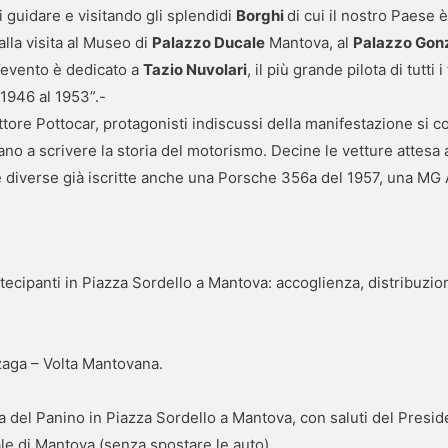
i guidare e visitando gli splendidi
Borghi
di cui il nostro Paese 
alla visita al Museo di
Palazzo Ducale
Mantova, al
Palazzo Gon
’evento è dedicato a
Tazio Nuvolari
, il più grande pilota di tutt
1946 al 1953”.-
ore Pottocar, protagonisti indiscussi della manifestazione si co
ano a scrivere la storia del motorismo. Decine le vetture attesa
e diverse già iscritte anche una Porsche 356a del 1957, una MG
tecipanti in Piazza Sordello a Mantova: accoglienza, distribuzi
zaga – Volta Mantovana.
a del Panino in Piazza Sordello a Mantova, con saluti del Presi
ale di Mantova (senza spostare le auto).