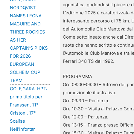
agonistica, godendosi il piacere d
NORDQVIST
L’edizione 2025 è caratterizzata d
NAMES LEONA
interessante percorso di 75 km. L
MAGUIRE AND
dell’Automobile Club Mantova dal 
THREE ROOKIES
Come sottolineato anche dal Dirett
AS HER
ruote che hanno scritto e continu
CAPTAIN’S PICKS
l’Automobile Club Mantova e tra l
FOR 2026
Ferrari 348 TS del 1992.
EUROPEAN
SOLHEIM CUP
PROGRAMMA
TEAM
Ore 08:00-09:00 – Ritrovo dei par
GOLF,GARA. HPT:
promozionale illustrativo.
primo titolo per
Ore 09:30 – Partenza.
Franssen, 11°
Ore 10:30 – Visita al Palazzo Gon
Cristoni, 17°
Ore 12:00 – Partenza.
Scalise
Ore 13:15 – Pranzo presso Officin
Nell’Infortar
Ore 15:30 – Visita al Palazzo Duc